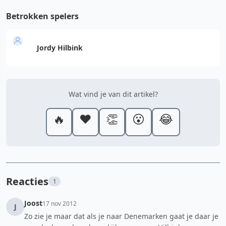
Betrokken spelers
Jordy Hilbink
Wat vind je van dit artikel?
🔥
❤️
👏
😮
😂
Reacties
1
Joost
17 nov 2012
J
Zo zie je maar dat als je naar Denemarken gaat je daar je