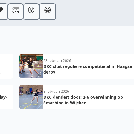
️
👏
😮
😂
23 februari 2026
DKC sluit reguliere competitie af in Haagse
derby
8 februari 2026
lay-
DKC dendert door: 2-6 overwinning op
Smashing in Wijchen