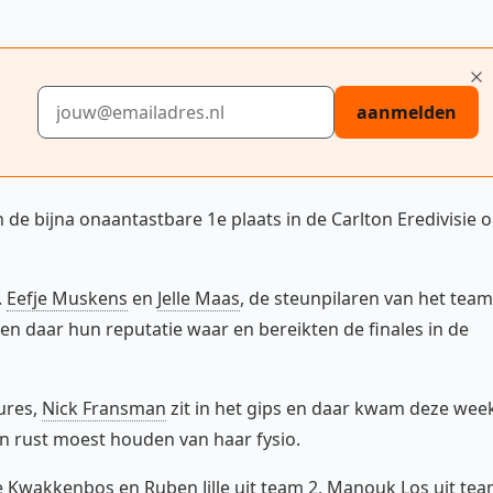
E-mailadres
aanmelden
en de bijna onaantastbare 1e plaats in de Carlton Eredivisie 
.
Eefje Muskens
en
Jelle Maas
, de steunpilaren van het team
ten daar hun reputatie waar en bereikten de finales in de
ures,
Nick Fransman
zit in het gips en daar kwam deze wee
gen rust moest houden van haar fysio.
ke Kwakkenbos en
Ruben Jille
uit team 2, Manouk Los uit te