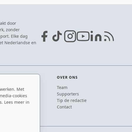
akt door
rk, zonder
port. Elke dag
het Nederlandse en
OVER ONS
Team
 werken. Met
ton
Supporters
media-cookies
n
Tip de redactie
s. Lees meer in
inton
Contact