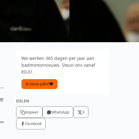
We werken 365 dagen per jaar aan
badmintonnieuws. Steun ons vanaf
€0,01.
Ik steun jullie!
3e
DELEN
Kopieer
WhatsApp
X
Facebook