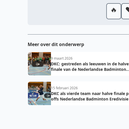
🔥
❤
Meer over dit onderwerp
9 maart 2026
DKC: gestreden als leeuwen in de halve
finale van de Nederlandse Badminton
Eredivisie
15 februari 2026
DKC als vierde team naar halve finale p
offs Nederlandse Badminton Eredivisie