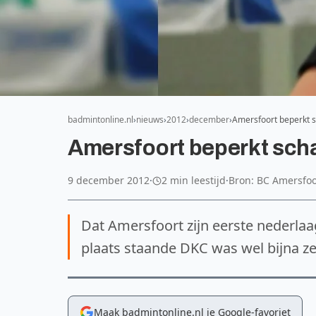
badmintonline.nl
nieuws
2012
december
Amersfoort beperkt 
Amersfoort beperkt sch
9 december 2012
·
2 min leestijd
·
Bron: BC Amersfoo
Dat Amersfoort zijn eerste nederlaag
plaats staande DKC was wel bijna ze
Maak badmintonline.nl je Google-favoriet