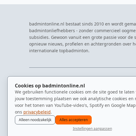
badmintonline.nl bestaat sinds 2010 en wordt gema
badmintonliefhebbers - zonder commercieel oogme
subsidies. Gewoon vanuit een grote passie voor de s
opnieuw nieuws, profielen en achtergronden over 
internationale topbadminton.
NAVIGATIE
EVENTS
Cookies op badmintonline.nl
Nieuws
Eredivisie
We gebruiken functionele cookies om de site goed te laten
Kennisbank
NK Badmin
jouw toestemming plaatsen we ook analytische cookies en 
Spelers
Dutch Ope
voor het tonen van YouTube-video's, Spotify en Google Map
Clubs
Zomerbadm
ons
privacybeleid
.
Video's
Alleen noodzakelijk
Alles accepteren
Instellingen aanpassen