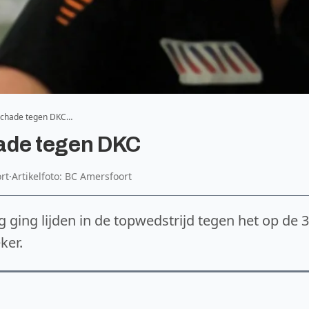
schade tegen DKC…
ade tegen DKC
rt
·
Artikelfoto: BC Amersfoort
 ging lijden in de topwedstrijd tegen het op de 
ker.