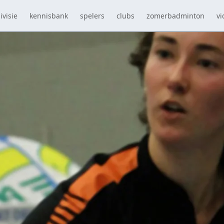
ivisie
kennisbank
spelers
clubs
zomerbadminton
vi