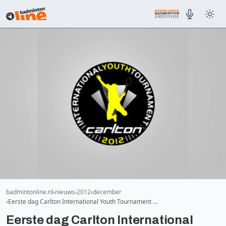
badmintonline.nl
nieuws
2012
december
Eerste dag Carlton International Youth Tournament …
Eerste dag Carlton International