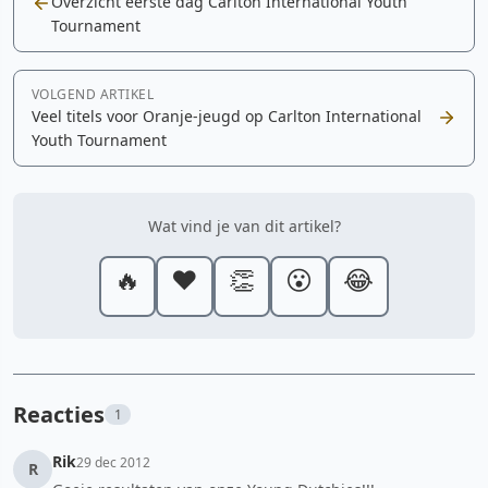
Overzicht eerste dag Carlton International Youth
Tournament
VOLGEND ARTIKEL
Veel titels voor Oranje-jeugd op Carlton International
Youth Tournament
Wat vind je van dit artikel?
🔥
❤️
👏
😮
😂
Reacties
1
Rik
29 dec 2012
R