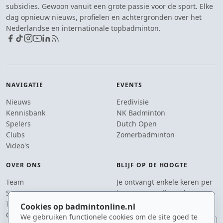
subsidies. Gewoon vanuit een grote passie voor de sport. Elke
dag opnieuw nieuws, profielen en achtergronden over het
Nederlandse en internationale topbadminton.
NAVIGATIE
EVENTS
Nieuws
Eredivisie
Kennisbank
NK Badminton
Spelers
Dutch Open
Clubs
Zomerbadminton
Video's
OVER ONS
BLIJF OP DE HOOGTE
Team
Je ontvangt enkele keren per
Supporters
jaar een e-mail met het
Tip de redactie
laatste badmintonnieuws.
Cookies op badmintonline.nl
Contact
We gebruiken functionele cookies om de site goed te
E-mailadres