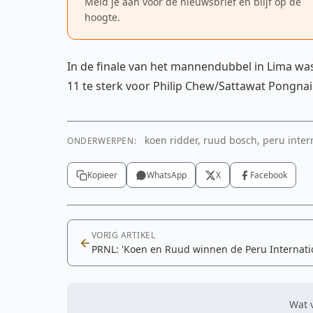
Meld je aan voor de nieuwsbrief en blijf op de
hoogte.
In de finale van het mannendubbel in Lima wa
11 te sterk voor Philip Chew/Sattawat Pongnair
koen ridder, ruud bosch, peru interna
ONDERWERPEN:
Kopieer
WhatsApp
X
Facebook
VORIG ARTIKEL
PRNL: 'Koen en Ruud winnen de Peru Internati
Wat v