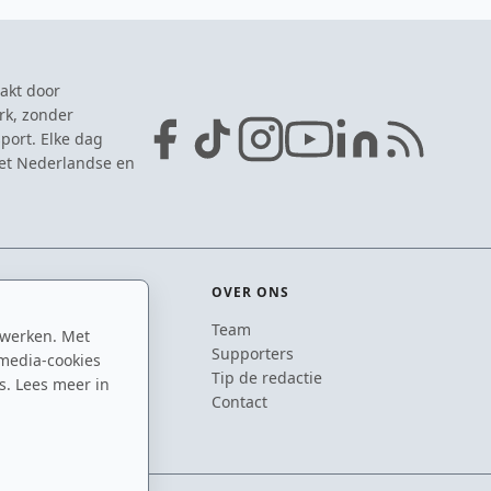
akt door
rk, zonder
port. Elke dag
het Nederlandse en
OVER ONS
Team
 werken. Met
ton
Supporters
media-cookies
n
Tip de redactie
s. Lees meer in
inton
Contact