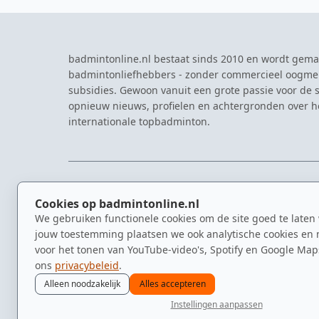
badmintonline.nl bestaat sinds 2010 en wordt gema
badmintonliefhebbers - zonder commercieel oogme
subsidies. Gewoon vanuit een grote passie voor de s
opnieuw nieuws, profielen en achtergronden over 
internationale topbadminton.
NAVIGATIE
EVENTS
Cookies op badmintonline.nl
Nieuws
Eredivisie
We gebruiken functionele cookies om de site goed te laten
Kennisbank
NK Badmin
jouw toestemming plaatsen we ook analytische cookies en 
Spelers
Dutch Ope
voor het tonen van YouTube-video's, Spotify en Google Map
Clubs
Zomerbadm
ons
privacybeleid
.
Video's
Alleen noodzakelijk
Alles accepteren
Instellingen aanpassen