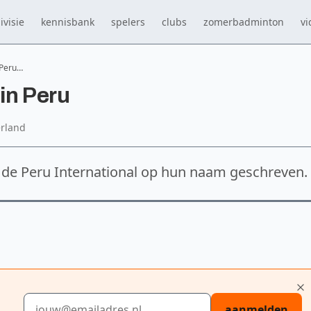
ivisie
kennisbank
spelers
clubs
zomerbadminton
vi
 Peru…
in Peru
rland
de Peru International op hun naam geschreven.
E-mailadres
aanmelden