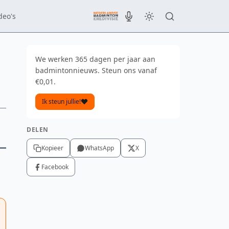
deo's
We werken 365 dagen per jaar aan
badmintonnieuws. Steun ons vanaf
€0,01.
Ik steun jullie!
DELEN
Kopieer
WhatsApp
X
Facebook