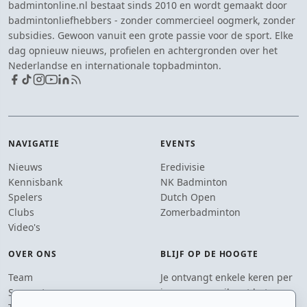
badmintonline.nl bestaat sinds 2010 en wordt gemaakt door
badmintonliefhebbers - zonder commercieel oogmerk, zonder
subsidies. Gewoon vanuit een grote passie voor de sport. Elke
dag opnieuw nieuws, profielen en achtergronden over het
Nederlandse en internationale topbadminton.
NAVIGATIE
EVENTS
Nieuws
Eredivisie
Kennisbank
NK Badminton
Spelers
Dutch Open
Clubs
Zomerbadminton
Video's
OVER ONS
BLIJF OP DE HOOGTE
Team
Je ontvangt enkele keren per
Supporters
jaar een e-mail met het