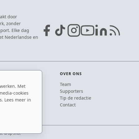
akt door
rk, zonder
port. Elke dag
het Nederlandse en
OVER ONS
Team
 werken. Met
ton
Supporters
media-cookies
n
Tip de redactie
s. Lees meer in
inton
Contact
de drop shot