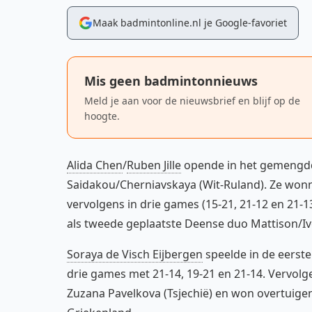
Maak badmintonline.nl je Google-favoriet
Mis geen badmintonnieuws
Meld je aan voor de nieuwsbrief en blijf op de
hoogte.
Alida Chen
/
Ruben Jille
opende in het gemengdd
Saidakou/Cherniavskaya (Wit-Ruland). Ze wonne
vervolgens in drie games (15-21, 21-12 en 21-1
als tweede geplaatste Deense duo Mattison/Ive
Soraya de Visch Eijbergen
speelde in de eerst
drie games met 21-14, 19-21 en 21-14. Vervolg
Zuzana Pavelkova (Tsjechië) en won overtuigen