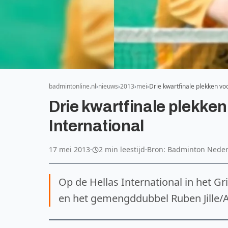
badmintonline.nl
nieuws
2013
mei
Drie kwartfinale plekken vo
Drie kwartfinale plekken
International
17 mei 2013
·
2 min leestijd
·
Bron: Badminton Nede
Op de Hellas International in het G
en het gemengddubbel Ruben Jille/Al