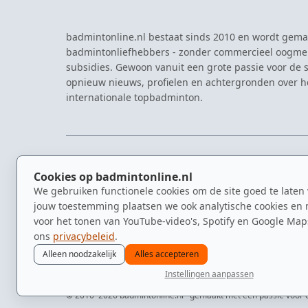
badmintonline.nl bestaat sinds 2010 en wordt gema
badmintonliefhebbers - zonder commercieel oogme
subsidies. Gewoon vanuit een grote passie voor de s
opnieuw nieuws, profielen en achtergronden over 
internationale topbadminton.
NAVIGATIE
EVENTS
Cookies op badmintonline.nl
Nieuws
Eredivisie
We gebruiken functionele cookies om de site goed te laten
Kennisbank
NK Badmin
jouw toestemming plaatsen we ook analytische cookies en 
Spelers
Dutch Ope
voor het tonen van YouTube-video's, Spotify en Google Map
Clubs
Zomerbadm
ons
privacybeleid
.
Video's
Alleen noodzakelijk
Alles accepteren
Instellingen aanpassen
© 2010–2026 badmintonline.nl · gemaakt met een passie voor 