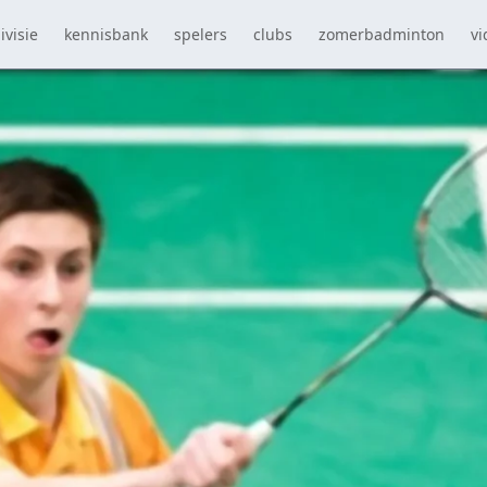
ivisie
kennisbank
spelers
clubs
zomerbadminton
vi