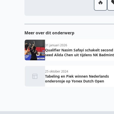
🔥
❤
Meer over dit onderwerp
31 januari 2026
Qualifier Nasim Safayi schakelt second
seed Alida Chen uit tijdens NK Badmin
2026
25 oktober 2024
Tabeling en Piek winnen Nederlands
onderonsje op Yonex Dutch Open