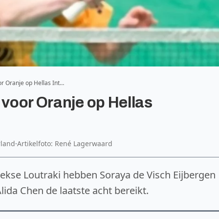
or Oranje op Hellas Int…
 voor Oranje op Hellas
rland
·
Artikelfoto: René Lagerwaard
riekse Loutraki hebben Soraya de Visch Eijbergen
ida Chen de laatste acht bereikt.