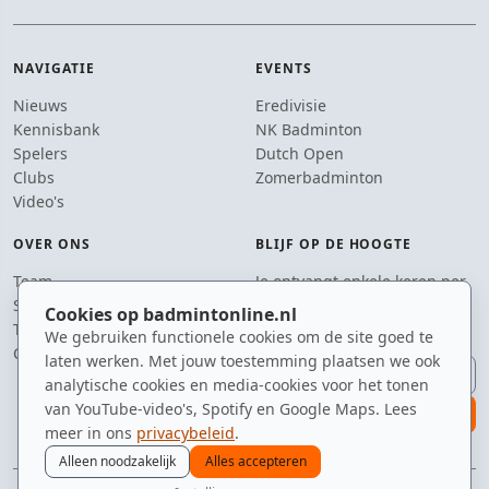
NAVIGATIE
EVENTS
Nieuws
Eredivisie
Kennisbank
NK Badminton
Spelers
Dutch Open
Clubs
Zomerbadminton
Video's
OVER ONS
BLIJF OP DE HOOGTE
Team
Je ontvangt enkele keren per
Supporters
jaar een e-mail met het
Cookies op badmintonline.nl
Tip de redactie
laatste badmintonnieuws.
We gebruiken functionele cookies om de site goed te
Contact
laten werken. Met jouw toestemming plaatsen we ook
E-mailadres
analytische cookies en media-cookies voor het tonen
van YouTube-video's, Spotify en Google Maps. Lees
aanmelden
meer in ons
privacybeleid
.
Alleen noodzakelijk
Alles accepteren