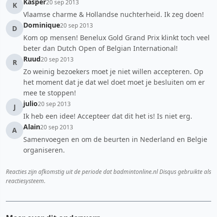
Kasper
20 sep 2013
K
Vlaamse charme & Hollandse nuchterheid. Ik zeg doen!
Dominique
20 sep 2013
D
Kom op mensen! Benelux Gold Grand Prix klinkt toch veel
beter dan Dutch Open of Belgian International!
Ruud
20 sep 2013
R
Zo weinig bezoekers moet je niet willen accepteren. Op
het moment dat je dat wel doet moet je besluiten om er
mee te stoppen!
julio
20 sep 2013
J
Ik heb een idee! Accepteer dat dit het is! Is niet erg.
Alain
20 sep 2013
A
Samenvoegen en om de beurten in Nederland en Belgie
organiseren.
Reacties zijn afkomstig uit de periode dat badmintonline.nl Disqus gebruikte als
reactiesysteem.