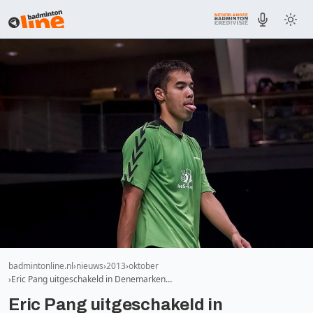
badmintonline.nl
nieuws
2013
oktober
Eric Pang uitgeschakeld in Denemarken…
Eric Pang uitgeschakeld in