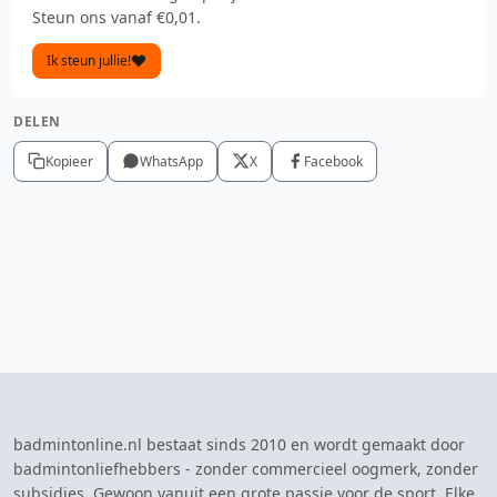
Steun ons vanaf €0,01.
Ik steun jullie!
DELEN
Kopieer
WhatsApp
X
Facebook
badmintonline.nl bestaat sinds 2010 en wordt gemaakt door
badmintonliefhebbers - zonder commercieel oogmerk, zonder
subsidies. Gewoon vanuit een grote passie voor de sport. Elke