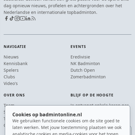
dag opnieuw nieuws, profielen en achtergronden over het
Nederlandse en internationale topbadminton.
NAVIGATIE
EVENTS
Nieuws
Eredivisie
Kennisbank
NK Badminton
Spelers
Dutch Open
Clubs
Zomerbadminton
Video's
OVER ONS
BLIJF OP DE HOOGTE
Team
Je ontvangt enkele keren per
Supporters
jaar een e-mail met het
Cookies op badmintonline.nl
Tip de redactie
laatste badmintonnieuws.
We gebruiken functionele cookies om de site goed te
Contact
laten werken. Met jouw toestemming plaatsen we ook
E-mailadres
analytische cookies en media-cookies voor het tonen