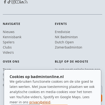
NAVIGATIE
EVENTS
Nieuws
Eredivisie
Kennisbank
NK Badminton
Spelers
Dutch Open
Clubs
Zomerbadminton
Video's
OVER ONS
BLIJF OP DE HOOGTE
Team
Je ontvangt enkele keren per
Supporters
jaar een e-mail met het
Cookies op badmintonline.nl
Tip de redactie
laatste badmintonnieuws.
We gebruiken functionele cookies om de site goed te
Contact
laten werken. Met jouw toestemming plaatsen we ook
E-mailadres
analytische cookies en media-cookies voor het tonen
van YouTube-video's, Spotify en Google Maps. Lees
aanmelden
meer in ons
privacybeleid
.