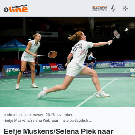
badmintonline.nl
nieuws
2013
november
Eefje Muskens/Selena Piek naar finale op Scottish …
Eefje Muskens/Selena Piek naar