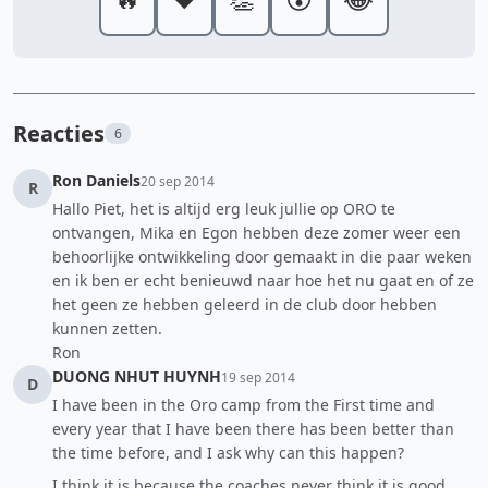
Reacties
6
Ron Daniels
20 sep 2014
R
Hallo Piet, het is altijd erg leuk jullie op ORO te
ontvangen, Mika en Egon hebben deze zomer weer een
behoorlijke ontwikkeling door gemaakt in die paar weken
en ik ben er echt benieuwd naar hoe het nu gaat en of ze
het geen ze hebben geleerd in de club door hebben
kunnen zetten.
Ron
DUONG NHUT HUYNH
19 sep 2014
D
I have been in the Oro camp from the First time and
every year that I have been there has been better than
the time before, and I ask why can this happen?
I think it is because the coaches never think it is good