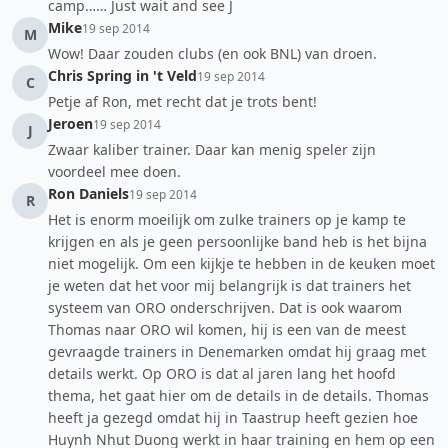
camp…… Just wait and see J
Mike
19 sep 2014
M
Wow! Daar zouden clubs (en ook BNL) van droen.
Chris Spring in 't Veld
19 sep 2014
C
Petje af Ron, met recht dat je trots bent!
Jeroen
19 sep 2014
J
Zwaar kaliber trainer. Daar kan menig speler zijn
voordeel mee doen.
Ron Daniels
19 sep 2014
R
Het is enorm moeilijk om zulke trainers op je kamp te
krijgen en als je geen persoonlijke band heb is het bijna
niet mogelijk. Om een kijkje te hebben in de keuken moet
je weten dat het voor mij belangrijk is dat trainers het
systeem van ORO onderschrijven. Dat is ook waarom
Thomas naar ORO wil komen, hij is een van de meest
gevraagde trainers in Denemarken omdat hij graag met
details werkt. Op ORO is dat al jaren lang het hoofd
thema, het gaat hier om de details in de details. Thomas
heeft ja gezegd omdat hij in Taastrup heeft gezien hoe
Huynh Nhut Duong werkt in haar training en hem op een