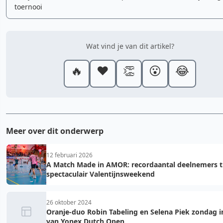
toernooi
Wat vind je van dit artikel?
🔥
❤️
👏
😮
😂
Meer over dit onderwerp
12 februari 2026
A Match Made in AMOR: recordaantal deelnemers t
spectaculair Valentijnsweekend
26 oktober 2024
Oranje-duo Robin Tabeling en Selena Piek zondag in
van Yonex Dutch Open