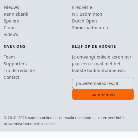
Nieuws
Eredivisie
Kennisbank
NK Badminton
Spelers
Dutch Open
Clubs
Zomerbadminton
Video's
OVER ONS
BLIJF OP DE HOOGTE
Team
Je ontvangt enkele keren per
Supporters
jaar een e-mail met het
Tip de redactie
laatste badmintonnieuws.
Contact
E-mailadres
aanmelden
© 2010–2026 badmintonline.nl · gemaakt met shuttle, net en veel koffie
privacy
disclaimer
versie
cookies