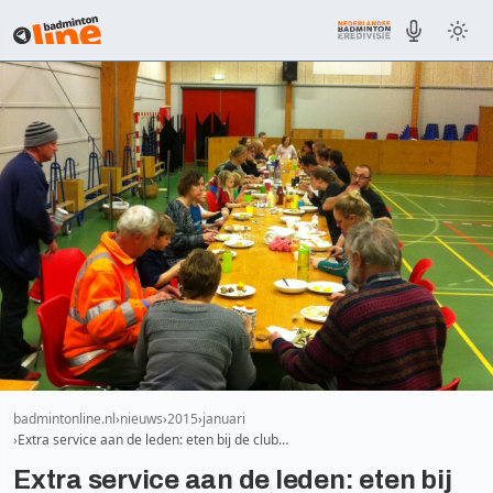
badmintonline.nl
nieuws
2015
januari
Extra service aan de leden: eten bij de club…
Extra service aan de leden: eten bij