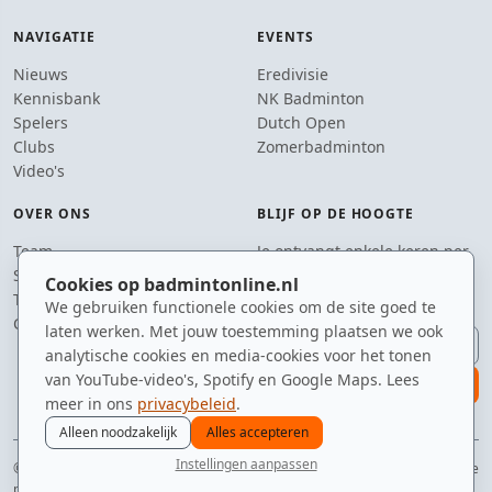
NAVIGATIE
EVENTS
Nieuws
Eredivisie
Kennisbank
NK Badminton
Spelers
Dutch Open
Clubs
Zomerbadminton
Video's
OVER ONS
BLIJF OP DE HOOGTE
Team
Je ontvangt enkele keren per
Supporters
jaar een e-mail met het
Cookies op badmintonline.nl
Tip de redactie
laatste badmintonnieuws.
We gebruiken functionele cookies om de site goed te
Contact
laten werken. Met jouw toestemming plaatsen we ook
E-mailadres
analytische cookies en media-cookies voor het tonen
van YouTube-video's, Spotify en Google Maps. Lees
aanmelden
meer in ons
privacybeleid
.
Alleen noodzakelijk
Alles accepteren
Instellingen aanpassen
© 2010–2026 badmintonline.nl · jouw dagelijkse dosis badminton-adrenaline
nieuws
spelers
ranglijst
zomer
menu
privacy
disclaimer
versie
cookies