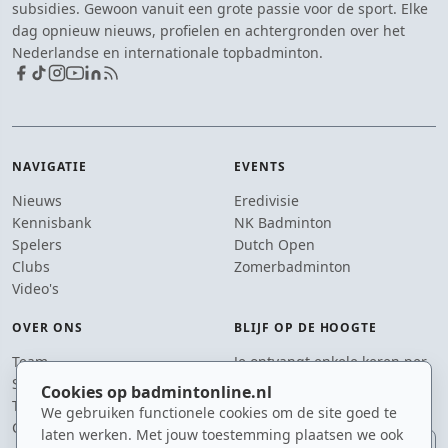
subsidies. Gewoon vanuit een grote passie voor de sport. Elke
dag opnieuw nieuws, profielen en achtergronden over het
Nederlandse en internationale topbadminton.
NAVIGATIE
EVENTS
Nieuws
Eredivisie
Kennisbank
NK Badminton
Spelers
Dutch Open
Clubs
Zomerbadminton
Video's
OVER ONS
BLIJF OP DE HOOGTE
Team
Je ontvangt enkele keren per
Supporters
jaar een e-mail met het
Cookies op badmintonline.nl
Tip de redactie
laatste badmintonnieuws.
We gebruiken functionele cookies om de site goed te
Contact
laten werken. Met jouw toestemming plaatsen we ook
E-mailadres