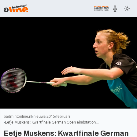
badmintonline.nl
nieuws
2015
februari
Eefje Muskens: Kwartfinale German Open eindstation…
Eefje Muskens: Kwartfinale German