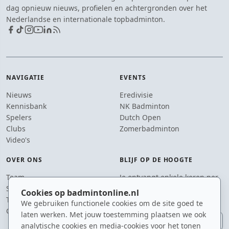
dag opnieuw nieuws, profielen en achtergronden over het
Nederlandse en internationale topbadminton.
NAVIGATIE
EVENTS
Nieuws
Eredivisie
Kennisbank
NK Badminton
Spelers
Dutch Open
Clubs
Zomerbadminton
Video's
OVER ONS
BLIJF OP DE HOOGTE
Team
Je ontvangt enkele keren per
Supporters
jaar een e-mail met het
Cookies op badmintonline.nl
Tip de redactie
laatste badmintonnieuws.
We gebruiken functionele cookies om de site goed te
Contact
laten werken. Met jouw toestemming plaatsen we ook
E-mailadres
analytische cookies en media-cookies voor het tonen