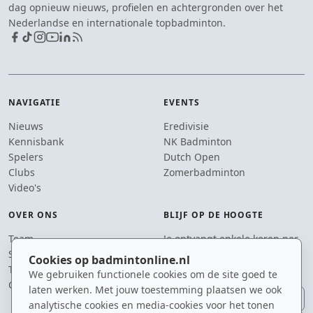
dag opnieuw nieuws, profielen en achtergronden over het
Nederlandse en internationale topbadminton.
NAVIGATIE
EVENTS
Nieuws
Eredivisie
Kennisbank
NK Badminton
Spelers
Dutch Open
Clubs
Zomerbadminton
Video's
OVER ONS
BLIJF OP DE HOOGTE
Team
Je ontvangt enkele keren per
Supporters
jaar een e-mail met het
Cookies op badmintonline.nl
Tip de redactie
laatste badmintonnieuws.
We gebruiken functionele cookies om de site goed te
Contact
laten werken. Met jouw toestemming plaatsen we ook
E-mailadres
analytische cookies en media-cookies voor het tonen