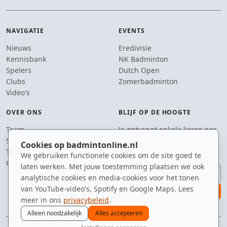
NAVIGATIE
EVENTS
Nieuws
Eredivisie
Kennisbank
NK Badminton
Spelers
Dutch Open
Clubs
Zomerbadminton
Video's
OVER ONS
BLIJF OP DE HOOGTE
Team
Je ontvangt enkele keren per
Supporters
jaar een e-mail met het
Cookies op badmintonline.nl
Tip de redactie
laatste badmintonnieuws.
We gebruiken functionele cookies om de site goed te
Contact
laten werken. Met jouw toestemming plaatsen we ook
E-mailadres
analytische cookies en media-cookies voor het tonen
van YouTube-video's, Spotify en Google Maps. Lees
aanmelden
meer in ons
privacybeleid
.
Alleen noodzakelijk
Alles accepteren