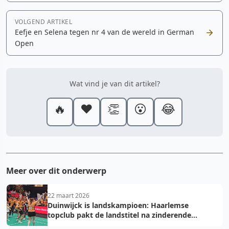
VOLGEND ARTIKEL
Eefje en Selena tegen nr 4 van de wereld in German
Open
Wat vind je van dit artikel?
🔥
❤️
👏
😮
😂
Meer over dit onderwerp
22 maart 2026
Duinwijck is landskampioen: Haarlemse
topclub pakt de landstitel na zinderende
golden game!