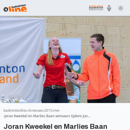
badmintonline.nl
nieuws
2015
mei
Joran Kweekel en Marlies Baan winnaars tijdens Jun…
Joran Kweekel en Marlies Baan