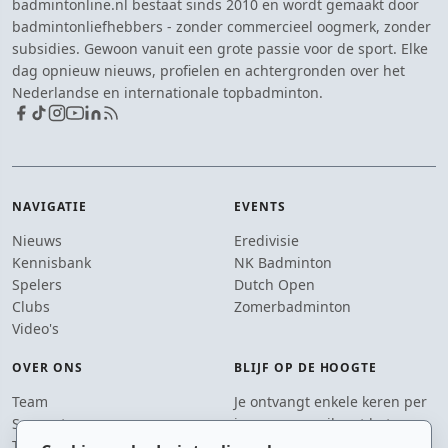
badmintonline.nl bestaat sinds 2010 en wordt gemaakt door
badmintonliefhebbers - zonder commercieel oogmerk, zonder
subsidies. Gewoon vanuit een grote passie voor de sport. Elke
dag opnieuw nieuws, profielen en achtergronden over het
Nederlandse en internationale topbadminton.
NAVIGATIE
EVENTS
Nieuws
Eredivisie
Kennisbank
NK Badminton
Spelers
Dutch Open
Clubs
Zomerbadminton
Video's
OVER ONS
BLIJF OP DE HOOGTE
Team
Je ontvangt enkele keren per
Supporters
jaar een e-mail met het
Tip de redactie
laatste badmintonnieuws.