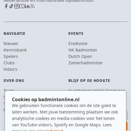
Nederlandse en internationale topbadminton.
NAVIGATIE
EVENTS
Nieuws
Eredivisie
Kennisbank
NK Badminton
Spelers
Dutch Open
Clubs
Zomerbadminton
Video's
OVER ONS
BLIJF OP DE HOOGTE
Team
Je ontvangt enkele keren per
Supporters
jaar een e-mail met het
Cookies op badmintonline.nl
Tip de redactie
laatste badmintonnieuws.
We gebruiken functionele cookies om de site goed te
Contact
laten werken. Met jouw toestemming plaatsen we ook
E-mailadres
analytische cookies en media-cookies voor het tonen
van YouTube-video's, Spotify en Google Maps. Lees
aanmelden