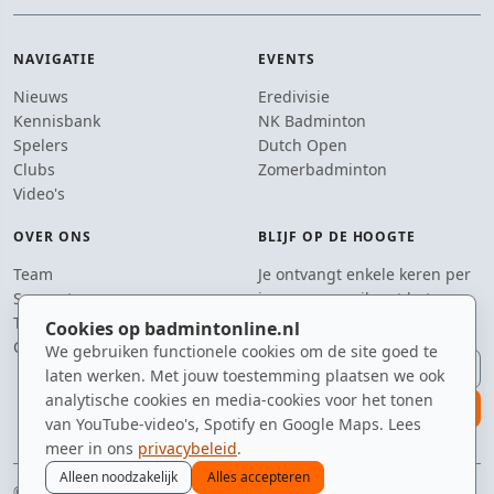
NAVIGATIE
EVENTS
Nieuws
Eredivisie
Kennisbank
NK Badminton
Spelers
Dutch Open
Clubs
Zomerbadminton
Video's
OVER ONS
BLIJF OP DE HOOGTE
Team
Je ontvangt enkele keren per
Supporters
jaar een e-mail met het
Tip de redactie
laatste badmintonnieuws.
Cookies op badmintonline.nl
Contact
We gebruiken functionele cookies om de site goed te
E-mailadres
laten werken. Met jouw toestemming plaatsen we ook
analytische cookies en media-cookies voor het tonen
aanmelden
van YouTube-video's, Spotify en Google Maps. Lees
meer in ons
privacybeleid
.
Alleen noodzakelijk
Alles accepteren
© 2010–2026 badmintonline.nl · gemaakt tussen de shuttles en de