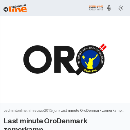
badmintonline.nl
nieuws
2015
juni
Last minute OroDenmark zomerkamp…
Last minute OroDenmark
zomerkamp