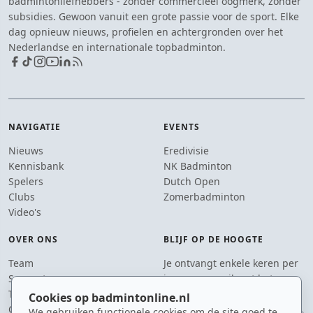
badmintonliefhebbers - zonder commercieel oogmerk, zonder
subsidies. Gewoon vanuit een grote passie voor de sport. Elke
dag opnieuw nieuws, profielen en achtergronden over het
Nederlandse en internationale topbadminton.
NAVIGATIE
EVENTS
Nieuws
Eredivisie
Kennisbank
NK Badminton
Spelers
Dutch Open
Clubs
Zomerbadminton
Video's
OVER ONS
BLIJF OP DE HOOGTE
Team
Je ontvangt enkele keren per
Supporters
jaar een e-mail met het
Tip de redactie
laatste badmintonnieuws.
Cookies op badmintonline.nl
Contact
We gebruiken functionele cookies om de site goed te