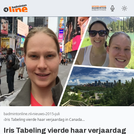
badmintonline.nl
nieuws
2015
juli
Iris Tabeling vierde haar verjaardag in Canada…
Iris Tabeling vierde haar verjaardag