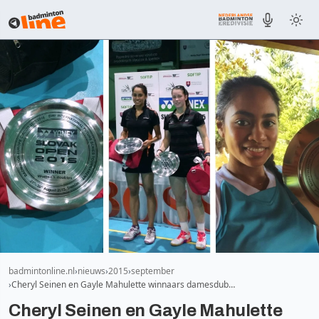
badmintonline.nl
nieuws
2015
september
Cheryl Seinen en Gayle Mahulette winnaars damesdub…
Cheryl Seinen en Gayle Mahulette