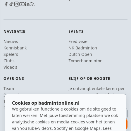
NAVIGATIE
EVENTS
Nieuws
Eredivisie
Kennisbank
NK Badminton
Spelers
Dutch Open
Clubs
Zomerbadminton
Video's
OVER ONS
BLIJF OP DE HOOGTE
Team
Je ontvangt enkele keren per
Supporters
jaar een e-mail met het
Tip de redactie
laatste badmintonnieuws.
Cookies op badmintonline.nl
Contact
We gebruiken functionele cookies om de site goed te
E-mailadres
laten werken. Met jouw toestemming plaatsen we ook
analytische cookies en media-cookies voor het tonen
aanmelden
van YouTube-video's, Spotify en Google Maps. Lees