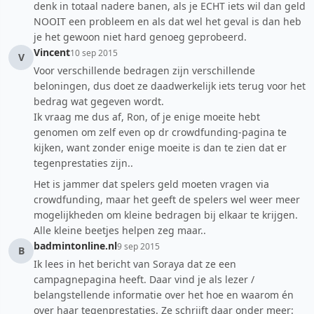
denk in totaal nadere banen, als je ECHT iets wil dan geld
NOOIT een probleem en als dat wel het geval is dan heb
je het gewoon niet hard genoeg geprobeerd.
Vincent
10 sep 2015
V
Voor verschillende bedragen zijn verschillende
beloningen, dus doet ze daadwerkelijk iets terug voor het
bedrag wat gegeven wordt.
Ik vraag me dus af, Ron, of je enige moeite hebt
genomen om zelf even op dr crowdfunding-pagina te
kijken, want zonder enige moeite is dan te zien dat er
tegenprestaties zijn..
Het is jammer dat spelers geld moeten vragen via
crowdfunding, maar het geeft de spelers wel weer meer
mogelijkheden om kleine bedragen bij elkaar te krijgen.
Alle kleine beetjes helpen zeg maar..
badmintonline.nl
9 sep 2015
B
Ik lees in het bericht van Soraya dat ze een
campagnepagina heeft. Daar vind je als lezer /
belangstellende informatie over het hoe en waarom én
over haar tegenprestaties. Ze schrijft daar onder meer: