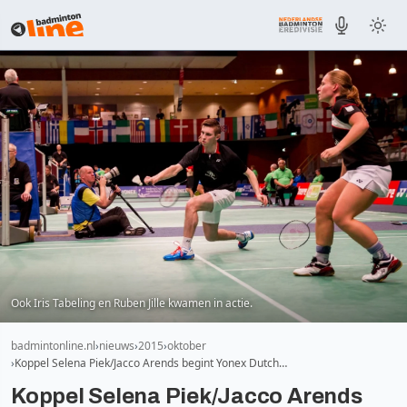
Ook Iris Tabeling en Ruben Jille kwamen in actie.
badmintonline.nl
nieuws
2015
oktober
Koppel Selena Piek/Jacco Arends begint Yonex Dutch…
Koppel Selena Piek/Jacco Arends