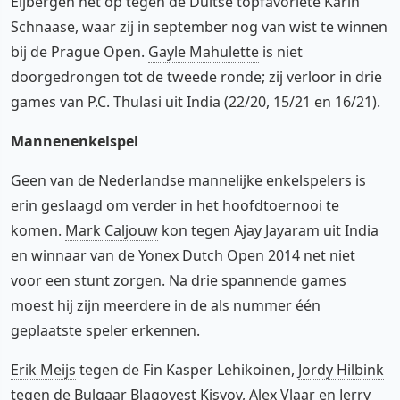
Eijbergen het op tegen de Duitse topfavoriete Karin
Schnaase, waar zij in september nog van wist te winnen
bij de Prague Open.
Gayle Mahulette
is niet
doorgedrongen tot de tweede ronde; zij verloor in drie
games van P.C. Thulasi uit India (22/20, 15/21 en 16/21).
Mannenenkelspel
Geen van de Nederlandse mannelijke enkelspelers is
erin geslaagd om verder in het hoofdtoernooi te
komen.
Mark Caljouw
kon tegen Ajay Jayaram uit India
en winnaar van de Yonex Dutch Open 2014 net niet
voor een stunt zorgen. Na drie spannende games
moest hij zijn meerdere in de als nummer één
geplaatste speler erkennen.
Erik Meijs
tegen de Fin Kasper Lehikoinen,
Jordy Hilbink
tegen de Bulgaar Blagovest Kisyov,
Alex Vlaar
en Jerry