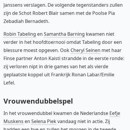
Janssens verslagen. De volgende tegenstanders zullen
zijn de Schot Robert Blair samen met de Poolse Pia
Zebadiah Bernadeth.
Robin Tabeling
en
Samantha Barning
kwamen niet
verder in het hoofdtoernooi omdat Tabeling door een
blessure moest opgeven. Ook
Cheryl Seinen
met haar
Finse partner Anton Kaisti strandde in de eerste ronde:
zij verloren nipt in drie games van het als vierde
geplaatste koppel uit Frankrijk Ronan Labar/Emilie
Lefel.
Vrouwendubbelspel
In het vrouwendubbel kwamen de Nederlandse
Eefje
Muskens
en
Selena Piek
vandaag niet in actie. Zij
hadden een bye en zullen het morgen in de tweede