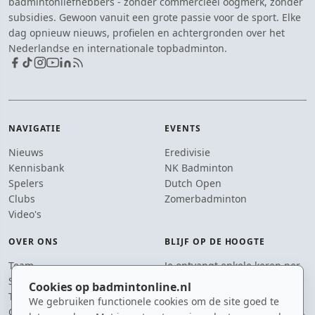
badmintonliefhebbers - zonder commercieel oogmerk, zonder
subsidies. Gewoon vanuit een grote passie voor de sport. Elke
dag opnieuw nieuws, profielen en achtergronden over het
Nederlandse en internationale topbadminton.
NAVIGATIE
EVENTS
Nieuws
Eredivisie
Kennisbank
NK Badminton
Spelers
Dutch Open
Clubs
Zomerbadminton
Video's
OVER ONS
BLIJF OP DE HOOGTE
Team
Je ontvangt enkele keren per
Supporters
jaar een e-mail met het
Cookies op badmintonline.nl
Tip de redactie
laatste badmintonnieuws.
We gebruiken functionele cookies om de site goed te
Contact