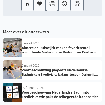
🔥
❤️
👏
😮
😂
Meer over dit onderwerp
8 maart 2026
Almere en Duinwijck maken favorietenrol
waar: finale Nederlandse Badminton Eredivisie
herhaling van vorig jaar
6 maart 2026
Voorbeschouwing play-offs Nederlandse
Badminton Eredivisie: balans tussen Duinwijck
en Drop Shot, Almere favoriet tegen DKC
20 februari 2026
Voorbeschouwing Nederlandse Badminton
Eredivisie: wie pakt de felbegeerde koppositie?