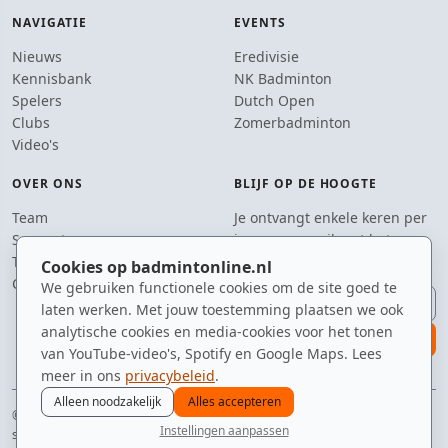
NAVIGATIE
EVENTS
Nieuws
Eredivisie
Kennisbank
NK Badminton
Spelers
Dutch Open
Clubs
Zomerbadminton
Video's
OVER ONS
BLIJF OP DE HOOGTE
Team
Je ontvangt enkele keren per
Supporters
jaar een e-mail met het
Tip de redactie
laatste badmintonnieuws.
Cookies op badmintonline.nl
Contact
We gebruiken functionele cookies om de site goed te
E-mailadres
laten werken. Met jouw toestemming plaatsen we ook
analytische cookies en media-cookies voor het tonen
aanmelden
van YouTube-video's, Spotify en Google Maps. Lees
meer in ons
privacybeleid
.
Alleen noodzakelijk
Alles accepteren
© 2010–2026 badmintonline.nl · al 15+ jaar de constante factor in je
Instellingen aanpassen
sporttas
nieuws
spelers
ranglijst
zomer
menu