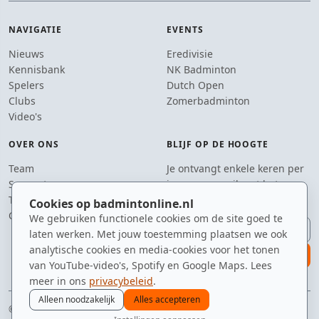
NAVIGATIE
EVENTS
Nieuws
Eredivisie
Kennisbank
NK Badminton
Spelers
Dutch Open
Clubs
Zomerbadminton
Video's
OVER ONS
BLIJF OP DE HOOGTE
Team
Je ontvangt enkele keren per
Supporters
jaar een e-mail met het
Tip de redactie
laatste badmintonnieuws.
Cookies op badmintonline.nl
Contact
We gebruiken functionele cookies om de site goed te
E-mailadres
laten werken. Met jouw toestemming plaatsen we ook
analytische cookies en media-cookies voor het tonen
aanmelden
van YouTube-video's, Spotify en Google Maps. Lees
meer in ons
privacybeleid
.
Alleen noodzakelijk
Alles accepteren
© 2010–2026 badmintonline.nl · getest op snelheid, precisie en een beetje