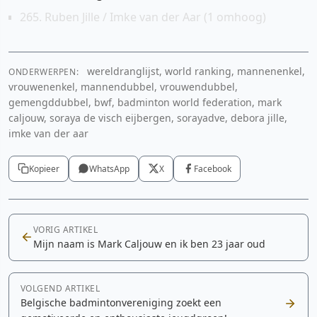
265. Ruben Jille / Imke van der Aar (1 omhoog)
wereldranglijst, world ranking, mannenenkel,
ONDERWERPEN:
vrouwenenkel, mannendubbel, vrouwendubbel,
gemengddubbel, bwf, badminton world federation, mark
caljouw, soraya de visch eijbergen, sorayadve, debora jille,
imke van der aar
Kopieer
WhatsApp
X
Facebook
VORIG ARTIKEL
Mijn naam is Mark Caljouw en ik ben 23 jaar oud
VOLGEND ARTIKEL
Belgische badmintonvereniging zoekt een