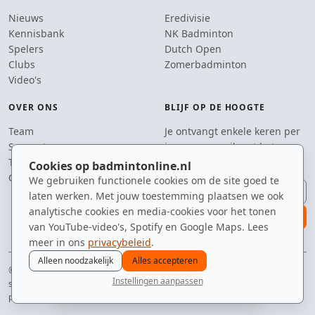
Nieuws
Eredivisie
Kennisbank
NK Badminton
Spelers
Dutch Open
Clubs
Zomerbadminton
Video's
OVER ONS
BLIJF OP DE HOOGTE
Team
Je ontvangt enkele keren per
Supporters
jaar een e-mail met het
Tip de redactie
laatste badmintonnieuws.
Cookies op badmintonline.nl
Contact
We gebruiken functionele cookies om de site goed te
E-mailadres
laten werken. Met jouw toestemming plaatsen we ook
analytische cookies en media-cookies voor het tonen
aanmelden
van YouTube-video's, Spotify en Google Maps. Lees
meer in ons
privacybeleid
.
Alleen noodzakelijk
Alles accepteren
© 2010–2026 badmintonline.nl · al 15+ jaar de constante factor in je
Instellingen aanpassen
sporttas
nieuws
spelers
ranglijst
zomer
menu
privacy
disclaimer
versie
cookies