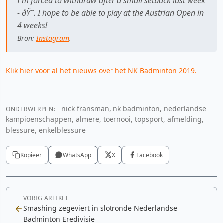
I'm forced to withdraw after a small setback last week
- ðŸ˜. I hope to be able to play at the Austrian Open in
4 weeks!
Bron:
Instagram
.
Klik hier voor al het nieuws over het NK Badminton 2019.
nick fransman, nk badminton, nederlandse
ONDERWERPEN:
kampioenschappen, almere, toernooi, topsport, afmelding,
blessure, enkelblessure
Kopieer
WhatsApp
X
Facebook
VORIG ARTIKEL
Smashing zegeviert in slotronde Nederlandse
Badminton Eredivisie