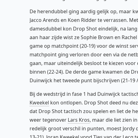
De herendubbel ging aardig gelijk op, maar
Jacco Arends en Koen Ridder te verrassen. Met 
damesdubbel kon Drop Shot eindelijk, na lang 
aan haar zijde wist ze Sophie Brown en Rache
game op matchpoint (20-19) voor de winst ser
matchpoint ging verloren door een via de netba
gaan, maar uiteindelijk besloot te kiezen voo
binnen (22-24). De derde game kwamen de Dro
Duinwijck het tweede punt bijschrijven (21-19 / 
Bij de wedstrijd in fase 1 had Duinwijck tacti
Kweekel
kon ontlopen. Drop Shot deed nu deze
dat Drop Shot tactisch zou spelen en liet de he
weer tegenover
Lars Kros
, maar die liet zien 
redelijk groot verschil in punten, moest Jordy 
13-21). Joran Kweekel vond
Ties van der Lecq
t