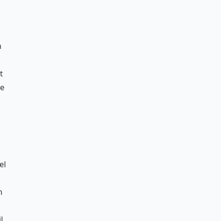
n
t
te
el
n
l