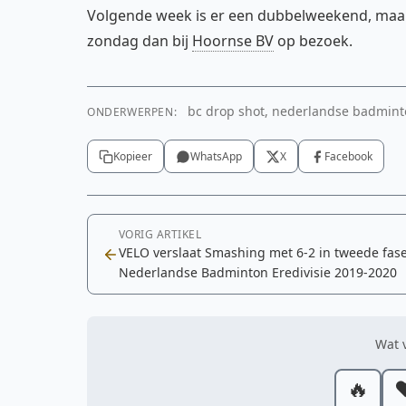
Volgende week is er een dubbelweekend, maar 
zondag dan bij
Hoornse BV
op bezoek.
bc drop shot, nederlandse badminton
ONDERWERPEN:
Kopieer
WhatsApp
X
Facebook
VORIG ARTIKEL
VELO verslaat Smashing met 6-2 in tweede fas
Nederlandse Badminton Eredivisie 2019-2020
Wat v
🔥
❤