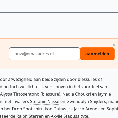
.
E-mailadres
aanmelden
door afwezigheid aan beide zijden door blessures of
ing toch wel lichtelijk verschoven in het voordeel van
Alyssa Tirtosentono
(blessure),
Nadia Choukri
en
Jaymie
n met invallers
Stefanie Nijsse
en Gwendolyn Snijders, maa
n het Drop Shot shirt, kon Duinwijck
Jacco Arends
en Soph
seerde Ralph Starren en Akvile Stapusaityte.