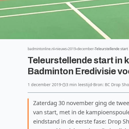
badmintonline.nl
nieuws
2019
december
Teleurstellende star
Teleurstellende start i
Badminton Eredivisie vo
1 december 2019
·
3 min leestijd
·
Bron: BC Drop Sho
Zaterdag 30 november ging de twee
van start, met in de kampioenspoul
eindstand in de eerste fase: Drop 