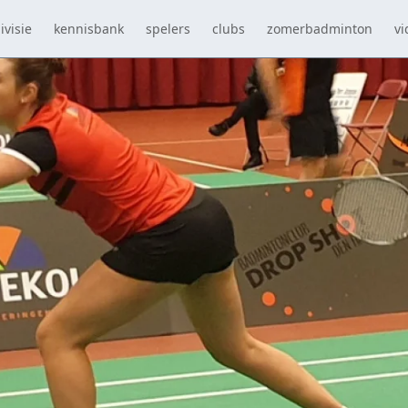
ivisie
kennisbank
spelers
clubs
zomerbadminton
vi