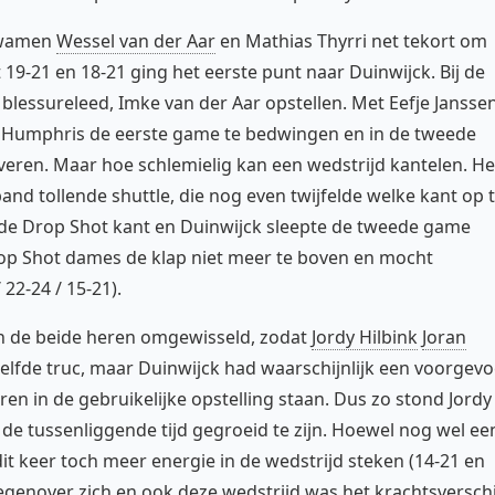
 kwamen
Wessel van der Aar
en Mathias Thyrri net tekort om
19-21 en 18-21 ging het eerste punt naar Duinwijck. Bij de
blessureleed, Imke van der Aar opstellen. Met Eefje Jansse
l Humphris de eerste game te bedwingen en in de tweede
veren. Maar hoe schlemielig kan een wedstrijd kantelen. He
nd tollende shuttle, die nog even twijfelde welke kant op 
r de Drop Shot kant en Duinwijck sleepte de tweede game
p Shot dames de klap niet meer te boven en mocht
22-24 / 15-21).
sch de beide heren omgewisseld, zodat
Jordy Hilbink
Joran
lfde truc, maar Duinwijck had waarschijnlijk een voorgevo
ren in de gebruikelijke opstelling staan. Dus zo stond Jordy
in de tussenliggende tijd gegroeid te zijn. Hoewel nog wel ee
dit keer toch meer energie in de wedstrijd steken (14-21 en
egenover zich en ook deze wedstrijd was het krachtsverschi