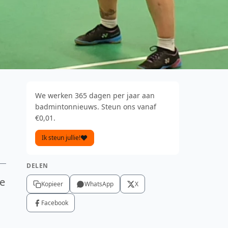
We werken 365 dagen per jaar aan
badmintonnieuws. Steun ons vanaf
€0,01.
Ik steun jullie!
DELEN
ie
Kopieer
WhatsApp
X
Facebook