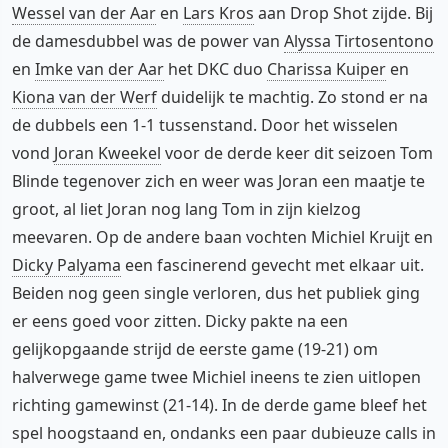
Wessel van der Aar
en
Lars Kros
aan Drop Shot zijde. Bij
de damesdubbel was de power van
Alyssa Tirtosentono
en
Imke van der Aar
het DKC duo
Charissa Kuiper
en
Kiona van der Werf
duidelijk te machtig. Zo stond er na
de dubbels een 1-1 tussenstand. Door het wisselen
vond
Joran Kweekel
voor de derde keer dit seizoen Tom
Blinde tegenover zich en weer was Joran een maatje te
groot, al liet Joran nog lang Tom in zijn kielzog
meevaren. Op de andere baan vochten Michiel Kruijt en
Dicky Palyama
een fascinerend gevecht met elkaar uit.
Beiden nog geen single verloren, dus het publiek ging
er eens goed voor zitten. Dicky pakte na een
gelijkopgaande strijd de eerste game (19-21) om
halverwege game twee Michiel ineens te zien uitlopen
richting gamewinst (21-14). In de derde game bleef het
spel hoogstaand en, ondanks een paar dubieuze calls in