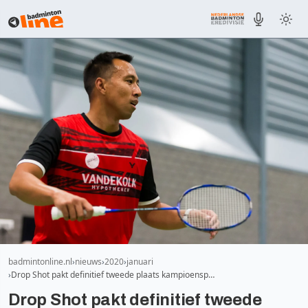
badmintonline.nl
nieuws
2020
januari
Drop Shot pakt definitief tweede plaats kampioensp…
Drop Shot pakt definitief tweede