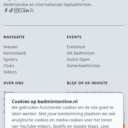
Nederlandse en internationale topbadminton.
NAVIGATIE
EVENTS
Nieuws
Eredivisie
Kennisbank
NK Badminton
Spelers
Dutch Open
Clubs
Zomerbadminton
Video's
OVER ONS
BLIJF OP DE HOOGTE
Team
Je ontvangt enkele keren per
Supporters
jaar een e-mail met het
Cookies op badmintonline.nl
Tip de redactie
laatste badmintonnieuws.
We gebruiken functionele cookies om de site goed te
Contact
laten werken. Met jouw toestemming plaatsen we ook
E-mailadres
analytische cookies en media-cookies voor het tonen
van YouTube-video's, Spotify en Google Maps. Lees
aanmelden