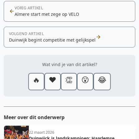
VORIG ARTIKEL
Almere start met zege op VELO
VOLGEND ARTIKEL
Duinwijk begint competitie met gelijkspel
Wat vind je van dit artikel?
🔥
❤️
👏
😮
😂
Meer over dit onderwerp
22 maart 2026
Duinwijck is landskampioen: Haarlemse