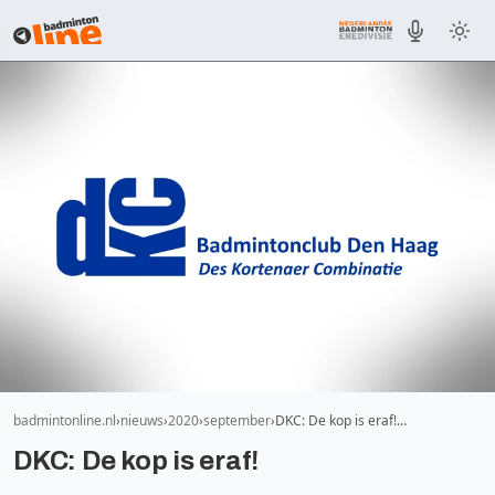
badmintonline.nl
nieuws
2020
september
DKC: De kop is eraf!…
DKC: De kop is eraf!