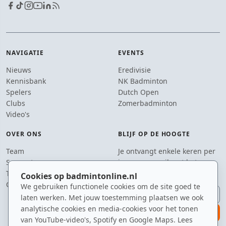
NAVIGATIE
EVENTS
Nieuws
Eredivisie
Kennisbank
NK Badminton
Spelers
Dutch Open
Clubs
Zomerbadminton
Video's
OVER ONS
BLIJF OP DE HOOGTE
Team
Je ontvangt enkele keren per
Supporters
jaar een e-mail met het
Tip de redactie
laatste badmintonnieuws.
Cookies op badmintonline.nl
Contact
We gebruiken functionele cookies om de site goed te
E-mailadres
laten werken. Met jouw toestemming plaatsen we ook
analytische cookies en media-cookies voor het tonen
aanmelden
van YouTube-video's, Spotify en Google Maps. Lees