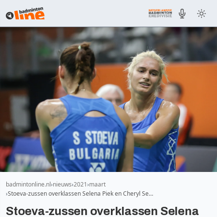
badmintonline.nl
nieuws
2021
maart
Stoeva-zussen overklassen Selena Piek en Cheryl Se…
Stoeva-zussen overklassen Selena