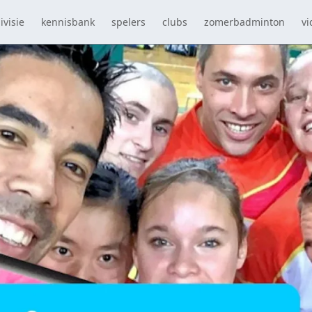
ivisie
kennisbank
spelers
clubs
zomerbadminton
vi