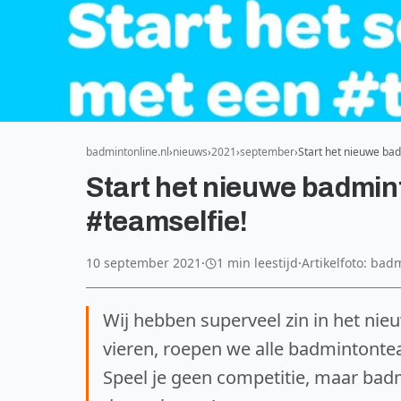
badmintonline.nl
nieuws
2021
september
Start het nieuwe b
Start het nieuwe badmi
#teamselfie!
10 september 2021
·
1 min leestijd
·
Artikelfoto: bad
Wij hebben superveel zin in het nieu
vieren, roepen we alle badmintonte
Speel je geen competitie, maar ba