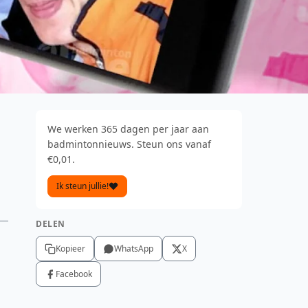
We werken 365 dagen per jaar aan
badmintonnieuws. Steun ons vanaf
€0,01.
Ik steun jullie!
DELEN
Kopieer
WhatsApp
X
Facebook