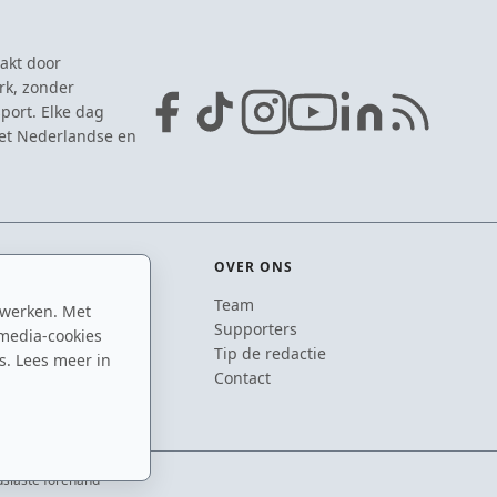
akt door
rk, zonder
port. Elke dag
het Nederlandse en
OVER ONS
Team
 werken. Met
ton
Supporters
media-cookies
n
Tip de redactie
s. Lees meer in
inton
Contact
usiaste forehand