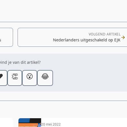
VOLGEND ARTIKEL
s
Nederlanders uitgeschakeld op EJK
ind je van dit artikel?
️
👏
😮
😂
20 mei 2022