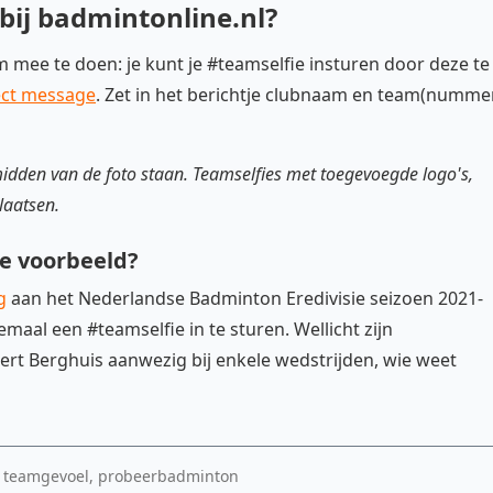
 bij badmintonline.nl?
m mee te doen: je kunt je #teamselfie insturen door deze te
ect message
. Zet in het berichtje clubnaam en team(numme
 midden van de foto staan. Teamselfies met toegevoegde logo's,
laatsen.
e voorbeeld?
g
aan het Nederlandse Badminton Eredivisie seizoen 2021-
maal een #teamselfie in te sturen. Wellicht zijn
t Berghuis aanwezig bij enkele wedstrijden, wie weet
g, teamgevoel, probeerbadminton