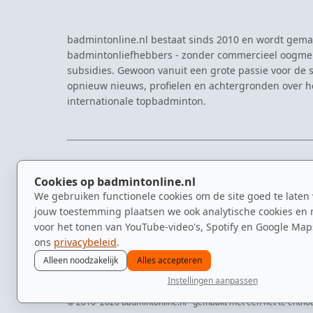
badmintonline.nl bestaat sinds 2010 en wordt gema
badmintonliefhebbers - zonder commercieel oogme
subsidies. Gewoon vanuit een grote passie voor de s
opnieuw nieuws, profielen en achtergronden over 
internationale topbadminton.
NAVIGATIE
EVENTS
Cookies op badmintonline.nl
Nieuws
Eredivisie
We gebruiken functionele cookies om de site goed te laten
Kennisbank
NK Badmin
jouw toestemming plaatsen we ook analytische cookies en 
Spelers
Dutch Ope
voor het tonen van YouTube-video's, Spotify en Google Map
Clubs
Zomerbadm
ons
privacybeleid
.
Video's
Alleen noodzakelijk
Alles accepteren
Instellingen aanpassen
© 2010–2026 badmintonline.nl · gemaakt met een nét te entho