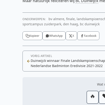
Maar natuurlijk feliciteren wij
BC Duinwijck
met
bv almere, finale, landskampioensc
ONDERWERPEN:
sportcampus zuiderpark, den haag, bc duinwijck
Kopieer
WhatsApp
X
Facebook
VORIG ARTIKEL
Duinwijck winnaar Finale Landskampioenscha
Nederlandse Badminton Eredivisie 2021-2022
Wat v
🔥
❤