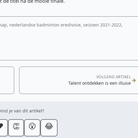
 de titel na de mooie finale.
hap, nederlandse badminton eredivisie, seizoen 2021-2022,
VOLGEND ARTIKEL
p
Talent ontdekken is een illusie
ind je van dit artikel?
️
👏
😮
😂