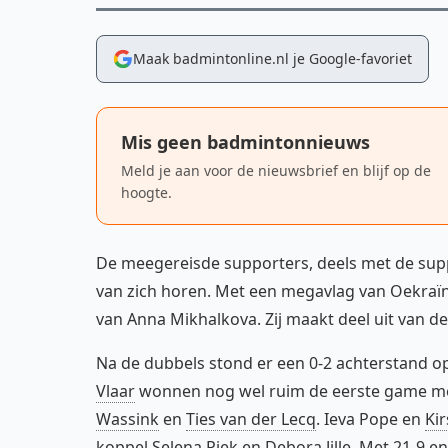
Maak badmintonline.nl je Google-favoriet
Mis geen badmintonnieuws
Meld je aan voor de nieuwsbrief en blijf op de
hoogte.
De meegereisde supporters, deels met de suppo
van zich horen. Met een megavlag van Oekra
van Anna Mikhalkova. Zij maakt deel uit van de
Na de dubbels stond er een 0-2 achterstand op
Vlaar
wonnen nog wel ruim de eerste game me
Wassink
en
Ties van der Lecq
. Ieva Pope en
Kir
koppel
Selena Piek
en
Debora Jille
. Met 21-9 en