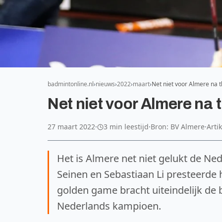
badmintonline.nl
nieuws
2022
maart
Net niet voor Almere na th
Net niet voor Almere na th
27 maart 2022
·
3 min leestijd
·
Bron: BV Almere
·
Arti
Het is Almere net niet gelukt de Ned
Seinen en Sebastiaan Li presteerde
golden game bracht uiteindelijk de 
Nederlands kampioen.