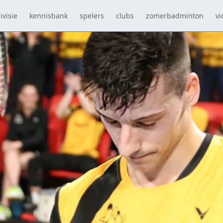
ivisie
kennisbank
spelers
clubs
zomerbadminton
vi