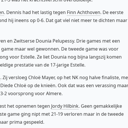
en
. Dennis had het lastig tegen
Finn Achthoven
. De eerste
d hij ineens op 0-6. Dat gat viel niet meer te dichten maar
uwen en Zwitserse Dounia Pelupessy. Drie games met een
ste game maar wel gewonnen. De tweede game was voor
g voor Estelle. Ze liet Dounia nog bijna langszij komen
ldige prestatie van de 17-jarige Estelle.
k
. Zij versloeg Chloë Mayer, op het NK nog halve finaliste, me
 Diede Chloë op de knieën. Ook dat was een verassing maa
 3-2 voorsprong voor Almere.
st het opnemen tegen
Jordy Hilbink
. Geen gemakkelijke
ste game ging nipt met 21-19 verloren maar in de tweede
aar prima gespeeld.