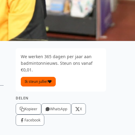
We werken 365 dagen per jaar aan
badmintonnieuws. Steun ons vanaf
€0,01.
Ik steun jullie!
DELEN
Kopieer
WhatsApp
X
Facebook