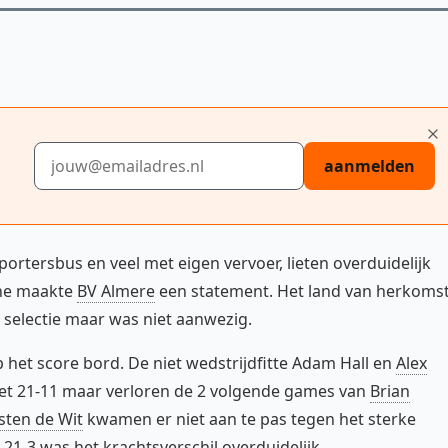
E-mailadres
aanmelden
rtersbus en veel met eigen vervoer, lieten overduidelijk
ïne maakte
BV Almere
een statement. Het land van herkoms
 selectie maar was niet aanwezig.
 het score bord. De niet wedstrijdfitte Adam Hall en
Alex
t 21-11 maar verloren de 2 volgende games van
Brian
sten de Wit
kwamen er niet aan te pas tegen het sterke
 21-3 was het krachtsverschil overduidelijk.