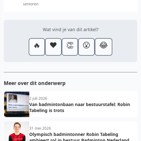
senioren
Wat vind je van dit artikel?
🔥
❤️
👏
😮
😂
Meer over dit onderwerp
2 juli 2026
Van badmintonbaan naar bestuurstafel: Robin
Tabeling is trots
31 mei 2026
Olympisch badmintonner Robin Tabeling
ambieert rol in bestuur Badminton Nederland