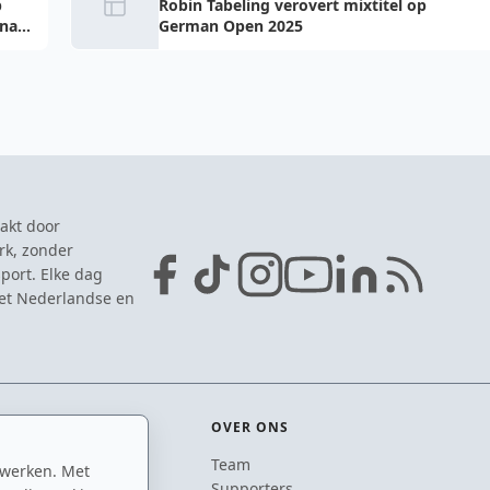
p
Robin Tabeling verovert mixtitel op
onale
German Open 2025
akt door
rk, zonder
port. Elke dag
het Nederlandse en
OVER ONS
Team
 werken. Met
ton
Supporters