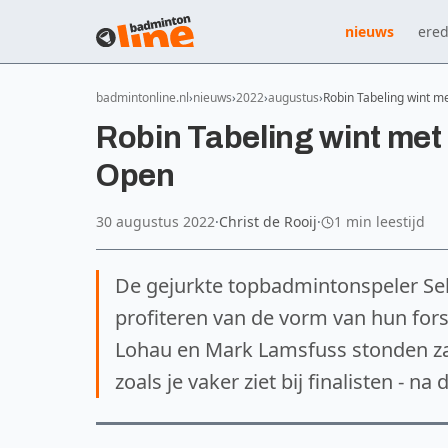
nieuws
ered
badmintonline.nl
nieuws
2022
augustus
Robin Tabeling wint me
Robin Tabeling wint met
Open
30 augustus 2022
·
Christ de Rooij
·
1 min leestijd
De gejurkte topbadmintonspeler Sel
profiteren van de vorm van hun for
Lohau en Mark Lamsfuss stonden zat
zoals je vaker ziet bij finalisten - 