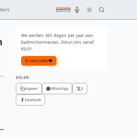
deo's
We werken 365 dagen per jaar aan
n
badmintonnieuws. Steun ons vanaf
€0,01.
Ik steun jullie!
DELEN
Kopieer
WhatsApp
X
Facebook