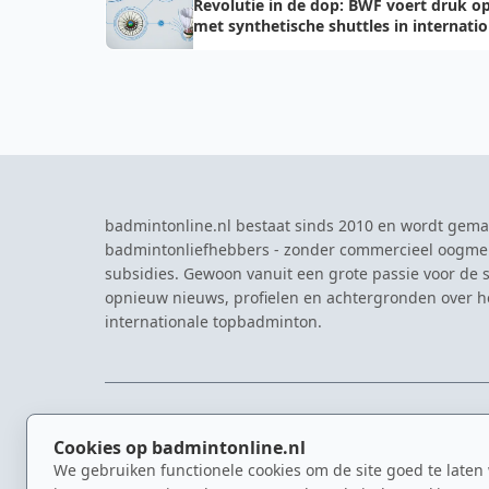
Revolutie in de dop: BWF voert druk o
met synthetische shuttles in internati
toernooien
badmintonline.nl bestaat sinds 2010 en wordt gema
badmintonliefhebbers - zonder commercieel oogme
subsidies. Gewoon vanuit een grote passie voor de s
opnieuw nieuws, profielen en achtergronden over 
internationale topbadminton.
NAVIGATIE
EVENTS
Cookies op badmintonline.nl
Nieuws
Eredivisie
We gebruiken functionele cookies om de site goed te laten
Kennisbank
NK Badmin