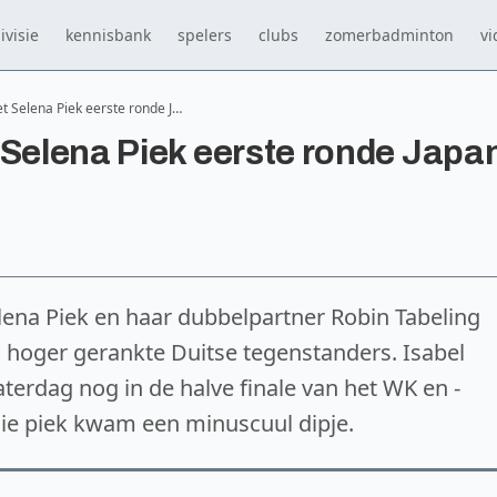
ivisie
kennisbank
spelers
clubs
zomerbadminton
vi
t Selena Piek eerste ronde J…
 Selena Piek eerste ronde Japa
ena Piek en haar dubbelpartner Robin Tabeling
s hoger gerankte Duitse tegenstanders. Isabel
erdag nog in de halve finale van het WK en -
na die piek kwam een minuscuul dipje.