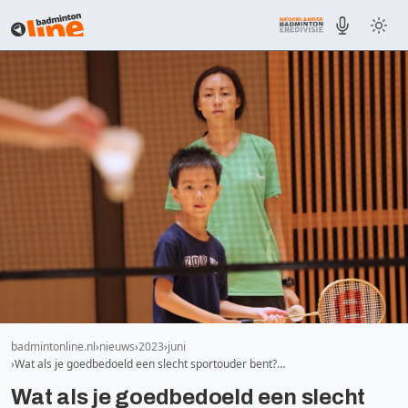
badmintonline.nl
nieuws
2023
juni
Wat als je goedbedoeld een slecht sportouder bent?…
Wat als je goedbedoeld een slecht