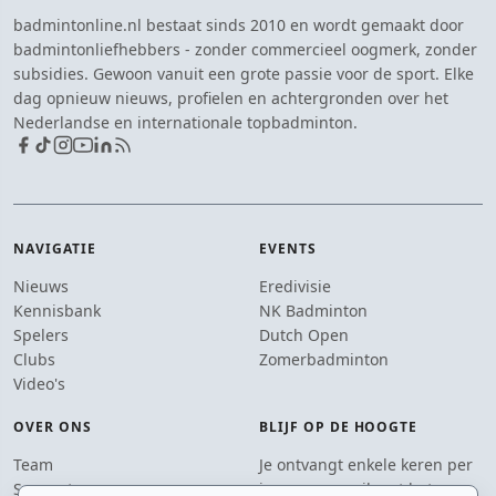
badmintonline.nl bestaat sinds 2010 en wordt gemaakt door
badmintonliefhebbers - zonder commercieel oogmerk, zonder
subsidies. Gewoon vanuit een grote passie voor de sport. Elke
dag opnieuw nieuws, profielen en achtergronden over het
Nederlandse en internationale topbadminton.
NAVIGATIE
EVENTS
Nieuws
Eredivisie
Kennisbank
NK Badminton
Spelers
Dutch Open
Clubs
Zomerbadminton
Video's
OVER ONS
BLIJF OP DE HOOGTE
Team
Je ontvangt enkele keren per
Supporters
jaar een e-mail met het