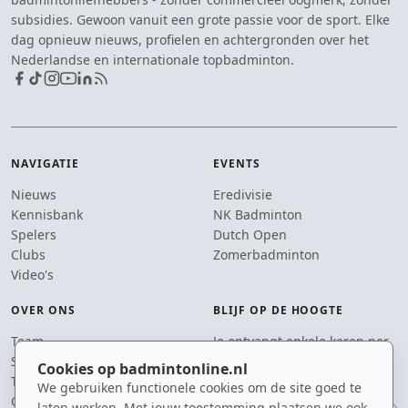
subsidies. Gewoon vanuit een grote passie voor de sport. Elke
dag opnieuw nieuws, profielen en achtergronden over het
Nederlandse en internationale topbadminton.
NAVIGATIE
EVENTS
Nieuws
Eredivisie
Kennisbank
NK Badminton
Spelers
Dutch Open
Clubs
Zomerbadminton
Video's
OVER ONS
BLIJF OP DE HOOGTE
Team
Je ontvangt enkele keren per
Supporters
jaar een e-mail met het
Cookies op badmintonline.nl
Tip de redactie
laatste badmintonnieuws.
We gebruiken functionele cookies om de site goed te
Contact
laten werken. Met jouw toestemming plaatsen we ook