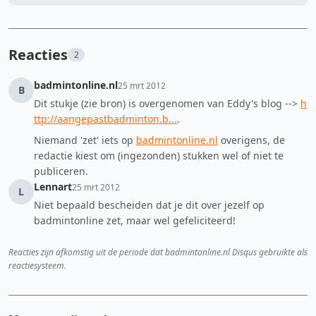
Reacties
2
badmintonline.nl
25 mrt 2012
B
Dit stukje (zie bron) is overgenomen van Eddy's blog -->
h
ttp://aangepastbadminton.b...
.
Niemand 'zet' iets op
badmintonline.nl
overigens, de
redactie kiest om (ingezonden) stukken wel of niet te
publiceren.
Lennart
25 mrt 2012
L
Niet bepaald bescheiden dat je dit over jezelf op
badmintonline zet, maar wel gefeliciteerd!
Reacties zijn afkomstig uit de periode dat badmintonline.nl Disqus gebruikte als
reactiesysteem.