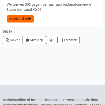
We werken 365 dagen per jaar aan badmintonnieuws.
Steun ons vanaf €0,01.
Ik steun jullie!
DELEN
Kopieer
WhatsApp
X
Facebook
badmintonline.nl bestaat sinds 2010 en wordt gemaakt door
badmintonliefhebbers - zonder commercieel oogmerk, zonder