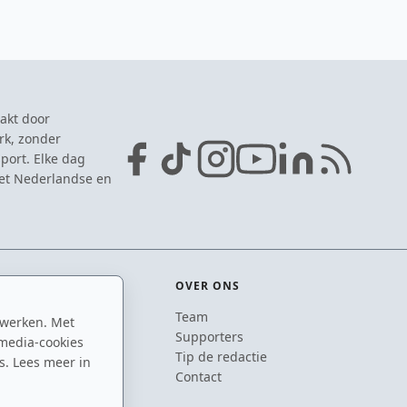
akt door
rk, zonder
port. Elke dag
het Nederlandse en
OVER ONS
Team
 werken. Met
ton
Supporters
media-cookies
n
Tip de redactie
s. Lees meer in
inton
Contact