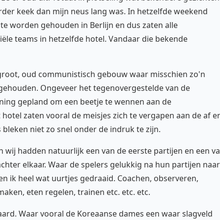
verder keek dan mijn neus lang was. In hetzelfde weekend
te worden gehouden in Berlijn en dus zaten alle
ële teams in hetzelfde hotel. Vandaar die bekende
n groot, oud communistisch gebouw waar misschien zo'n
n gehouden. Ongeveer het tegenovergestelde van de
raining gepland om een beetje te wennen aan de
hotel zaten vooral de meisjes zich te vergapen aan de af e
eken niet zo snel onder de indruk te zijn.
 wij hadden natuurlijk een van de eerste partijen en een v
 achter elkaar. Waar de spelers gelukkig na hun partijen naar
 ik heel wat uurtjes gedraaid. Coachen, observeren,
en, eten regelen, trainen etc. etc. etc.
aard. Waar vooral de Koreaanse dames een waar slagveld