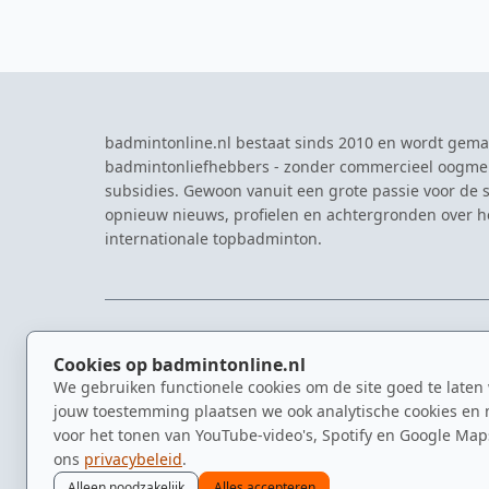
badmintonline.nl bestaat sinds 2010 en wordt gema
badmintonliefhebbers - zonder commercieel oogme
subsidies. Gewoon vanuit een grote passie voor de s
opnieuw nieuws, profielen en achtergronden over 
internationale topbadminton.
NAVIGATIE
EVENTS
Cookies op badmintonline.nl
Nieuws
Eredivisie
We gebruiken functionele cookies om de site goed te laten
Kennisbank
NK Badmin
jouw toestemming plaatsen we ook analytische cookies en 
Spelers
Dutch Ope
voor het tonen van YouTube-video's, Spotify en Google Map
Clubs
Zomerbadm
ons
privacybeleid
.
Video's
Alleen noodzakelijk
Alles accepteren