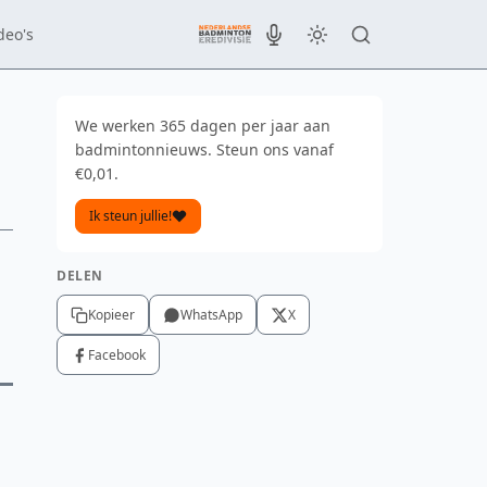
deo's
We werken 365 dagen per jaar aan
badmintonnieuws. Steun ons vanaf
€0,01.
Ik steun jullie!
DELEN
Kopieer
WhatsApp
X
Facebook