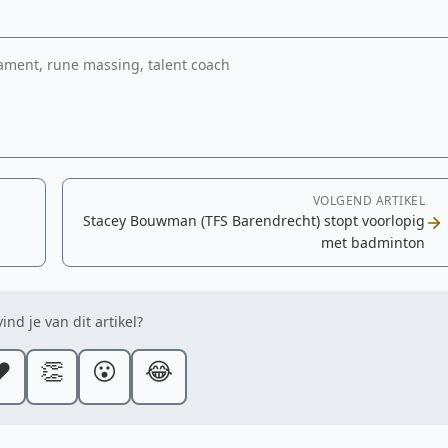
nament, rune massing, talent coach
VOLGEND ARTIKEL
Stacey Bouwman (TFS Barendrecht) stopt voorlopig
met badminton
ind je van dit artikel?
️
👏
😮
😂