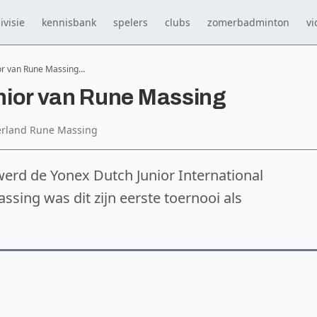
ivisie
kennisbank
spelers
clubs
zomerbadminton
vi
ior van Rune Massing…
nior van Rune Massing
erland Rune Massing
werd de Yonex Dutch Junior International
ing was dit zijn eerste toernooi als