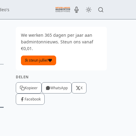
deo's
We werken 365 dagen per jaar aan
badmintonnieuws. Steun ons vanaf
€0,01.
Ik steun jullie!
DELEN
Kopieer
WhatsApp
X
Facebook