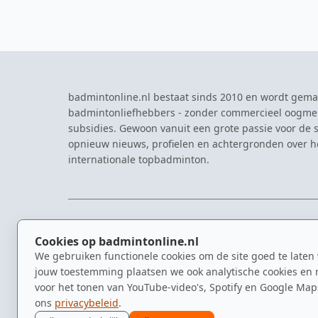
badmintonline.nl bestaat sinds 2010 en wordt gema
badmintonliefhebbers - zonder commercieel oogme
subsidies. Gewoon vanuit een grote passie voor de s
opnieuw nieuws, profielen en achtergronden over 
internationale topbadminton.
NAVIGATIE
EVENTS
Cookies op badmintonline.nl
Nieuws
Eredivisie
We gebruiken functionele cookies om de site goed te laten
Kennisbank
NK Badmin
jouw toestemming plaatsen we ook analytische cookies en 
Spelers
Dutch Ope
voor het tonen van YouTube-video's, Spotify en Google Map
Clubs
Zomerbadm
ons
privacybeleid
.
Video's