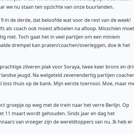
ar we nu staan ten opzichte van onze buurlanden.
19 in de derde, dat beloofde wat voor de rest van de week!
elfs als coach ook moest afkoelen na afloop. Misschien moe
tig niet. Toch gaat het in veel partijen om een miniem
paalde drempel kan praten/coachen/overleggen, doe ik het
 prachtige zilveren plak voor Soraya, twee keer brons en dri
rlandse jeugd. Na welgeteld zevenendertig partijen coache
l loss thuis op de bank. Mijn eerste toernooi. Moe, maar m
ct groepje op weg met de trein naar het verre Berlijn. Op
et 11 maart wordt gehouden. Sinds jaar en dag het
nnaars van vroeger zijn de wereldtoppers van nu. Ik heb er