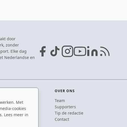
akt door
rk, zonder
port. Elke dag
het Nederlandse en
OVER ONS
Team
 werken. Met
ton
Supporters
media-cookies
n
Tip de redactie
s. Lees meer in
inton
Contact