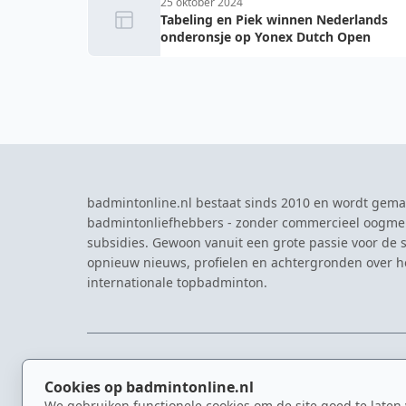
25 oktober 2024
Tabeling en Piek winnen Nederlands
onderonsje op Yonex Dutch Open
badmintonline.nl bestaat sinds 2010 en wordt gema
badmintonliefhebbers - zonder commercieel oogme
subsidies. Gewoon vanuit een grote passie voor de s
opnieuw nieuws, profielen en achtergronden over 
internationale topbadminton.
NAVIGATIE
EVENTS
Cookies op badmintonline.nl
Nieuws
Eredivisie
We gebruiken functionele cookies om de site goed te laten