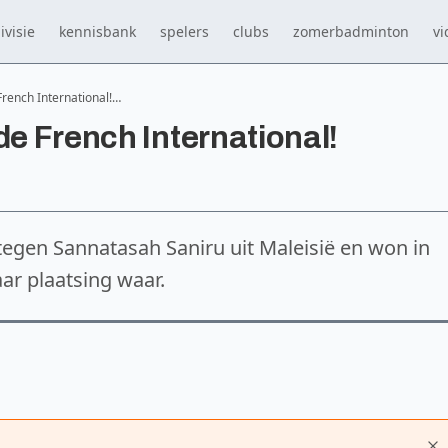
ivisie
kennisbank
spelers
clubs
zomerbadminton
vi
French International!…
de French International!
tegen Sannatasah Saniru uit Maleisië en won in
r plaatsing waar.