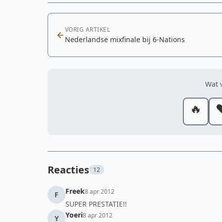
VORIG ARTIKEL
Nederlandse mixfinale bij 6-Nations
Wat v
🔥
❤
Reacties
12
Freek
8 apr 2012
F
SUPER PRESTATIE!!
Yoeri
8 apr 2012
Y