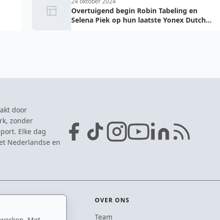
24 oktober 2024
Overtuigend begin Robin Tabeling en
Selena Piek op hun laatste Yonex Dutch
Open
akt door
rk, zonder
port. Elke dag
het Nederlandse en
OVER ONS
Team
 werken. Met