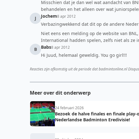
Misschien dat je dan wel wat aandacht van BN
behandelen en het alleen over wat juniorspele
Jochem
8 apr 2012
J
Verbazingwekkend dat dit op de andere Nederan
Niet eens een melding op de website van BNL,
International hadden spelen, zelfs niet als ze in 
Babs
8 apr 2012
B
Hi Juud, helemaal geweldig. You go girl!!!
Reacties zijn afkomstig uit de periode dat badmintonline.nl Disqus
Meer over dit onderwerp
24 februari 2026
Bezoek de halve finales en finale play-o
Nederlandse Badminton Eredivisie!