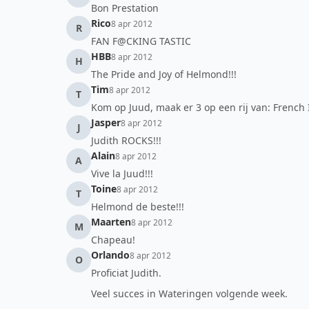
Bon Prestation
Rico
8 apr 2012
R
FAN F@CKING TASTIC
HBB
8 apr 2012
H
The Pride and Joy of Helmond!!!
Tim
8 apr 2012
T
Kom op Juud, maak er 3 op een rij van: French 
Jasper
8 apr 2012
J
Judith ROCKS!!!
Alain
8 apr 2012
A
Vive la Juud!!!
Toine
8 apr 2012
T
Helmond de beste!!!
Maarten
8 apr 2012
M
Chapeau!
Orlando
8 apr 2012
O
Proficiat Judith.
Veel succes in Wateringen volgende week.