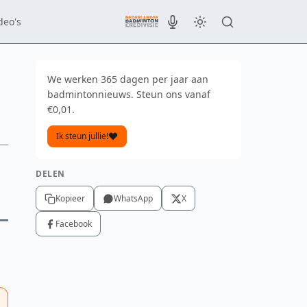
deo's
We werken 365 dagen per jaar aan
badmintonnieuws. Steun ons vanaf
€0,01.
Ik steun jullie!
DELEN
Kopieer
WhatsApp
X
Facebook