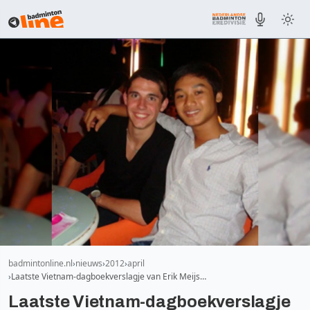
badmintonline.nl
nieuws
2012
april
Laatste Vietnam-dagboekverslagje van Erik Meijs…
Laatste Vietnam-dagboekverslagje