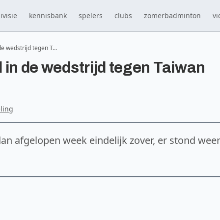
ivisie
kennisbank
spelers
clubs
zomerbadminton
vi
 de wedstrijd tegen T…
d in de wedstrijd tegen Taiwan
eling
n afgelopen week eindelijk zover, er stond wee