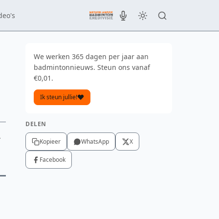
deo's
We werken 365 dagen per jaar aan
badmintonnieuws. Steun ons vanaf
€0,01.
Ik steun jullie!
DELEN
r
Kopieer
WhatsApp
X
Facebook