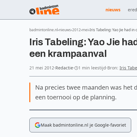
nieuws
ered
badmintonline.nl
nieuws
2012
mei
Iris Tabeling: Yao Jie had in
Iris Tabeling: Yao Jie ha
een krampaanval
21 mei 2012
·
Redactie
·
1 min leestijd
·
Bron:
Iris Tab
Na precies twee maanden was het da
een toernooi op de planning.
Maak badmintonline.nl je Google-favoriet