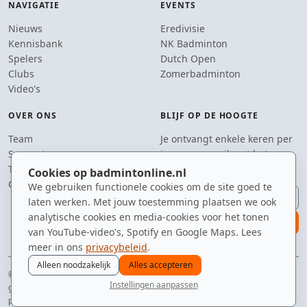
NAVIGATIE
EVENTS
Nieuws
Eredivisie
Kennisbank
NK Badminton
Spelers
Dutch Open
Clubs
Zomerbadminton
Video's
OVER ONS
BLIJF OP DE HOOGTE
Team
Je ontvangt enkele keren per
Supporters
jaar een e-mail met het
Tip de redactie
laatste badmintonnieuws.
Cookies op badmintonline.nl
Contact
We gebruiken functionele cookies om de site goed te
E-mailadres
laten werken. Met jouw toestemming plaatsen we ook
analytische cookies en media-cookies voor het tonen
aanmelden
van YouTube-video's, Spotify en Google Maps. Lees
meer in ons
privacybeleid
.
Alleen noodzakelijk
Alles accepteren
© 2010–2026 badmintonline.nl · getest op snelheid, precisie en een beetje
Instellingen aanpassen
geluk
nieuws
spelers
ranglijst
zomer
menu
privacy
disclaimer
versie
cookies