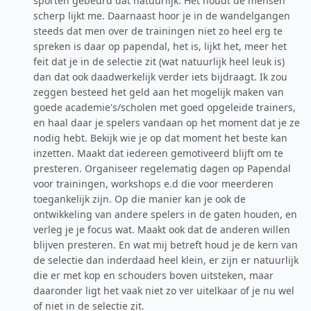
sporten gebeurd dat natuurlijk. Het houdt de mensen
scherp lijkt me. Daarnaast hoor je in de wandelgangen
steeds dat men over de trainingen niet zo heel erg te
spreken is daar op papendal, het is, lijkt het, meer het
feit dat je in de selectie zit (wat natuurlijk heel leuk is)
dan dat ook daadwerkelijk verder iets bijdraagt. Ik zou
zeggen besteed het geld aan het mogelijk maken van
goede academie's/scholen met goed opgeleide trainers,
en haal daar je spelers vandaan op het moment dat je ze
nodig hebt. Bekijk wie je op dat moment het beste kan
inzetten. Maakt dat iedereen gemotiveerd blijft om te
presteren. Organiseer regelematig dagen op Papendal
voor trainingen, workshops e.d die voor meerderen
toegankelijk zijn. Op die manier kan je ook de
ontwikkeling van andere spelers in de gaten houden, en
verleg je je focus wat. Maakt ook dat de anderen willen
blijven presteren. En wat mij betreft houd je de kern van
de selectie dan inderdaad heel klein, er zijn er natuurlijk
die er met kop en schouders boven uitsteken, maar
daaronder ligt het vaak niet zo ver uitelkaar of je nu wel
of niet in de selectie zit.