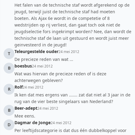
Het falen van de technische staf wordt afgerekend op de
jeugd, terwijl juist de technische staf had moeten
boeten. Als Ajax 6e wordt in de competetie of 8
wedstrijden op rij verliest, dan gaat toch ook niet de
jeugdselectie fors ingekrimpt worden? Nee, dan wordt de
technische staf de laan uit gestuurd en wordt juist meer
geinvesteerd in de jeugd!
Teleurgestelde ouder
24 mei 2012
T
De precieze reden van wat ...
boesbus
24 mei 2012
B
Wat was hiervan de precieze reden of is deze
achterwegen gebleven?
Rolf
24 mei 2012
R
Ik ken dat mes ergens van ....... zat dat niet al 3 jaar in de
rug van de vier beste singelaars van Nederland?
Beer-adept
24 mei 2012
B
Mee eens.
Dagmar de Jonge
24 mei 2012
D
Per leeftijdscategorie is dat dus één dubbelkoppel voor