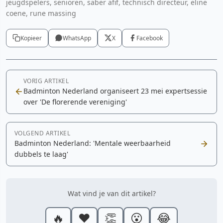
jeugdspelers, senioren, saber afif, technisch directeur, eline
coene, rune massing
Kopieer
WhatsApp
X
Facebook
VORIG ARTIKEL
Badminton Nederland organiseert 23 mei expertsessie
over 'De florerende vereniging'
VOLGEND ARTIKEL
Badminton Nederland: 'Mentale weerbaarheid
dubbels te laag'
Wat vind je van dit artikel?
🔥
❤️
👏
😮
😂