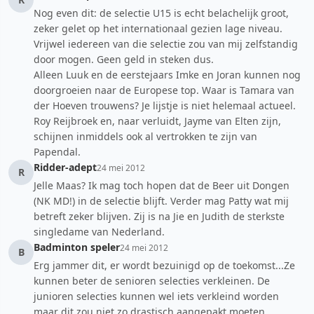
Nog even dit: de selectie U15 is echt belachelijk groot,
zeker gelet op het internationaal gezien lage niveau.
Vrijwel iedereen van die selectie zou van mij zelfstandig
door mogen. Geen geld in steken dus.
Alleen Luuk en de eerstejaars Imke en Joran kunnen nog
doorgroeien naar de Europese top. Waar is Tamara van
der Hoeven trouwens? Je lijstje is niet helemaal actueel.
Roy Reijbroek en, naar verluidt, Jayme van Elten zijn,
schijnen inmiddels ook al vertrokken te zijn van
Papendal.
Ridder-adept
24 mei 2012
R
Jelle Maas? Ik mag toch hopen dat de Beer uit Dongen
(NK MD!) in de selectie blijft. Verder mag Patty wat mij
betreft zeker blijven. Zij is na Jie en Judith de sterkste
singledame van Nederland.
Badminton speler
24 mei 2012
B
Erg jammer dit, er wordt bezuinigd op de toekomst...Ze
kunnen beter de senioren selecties verkleinen. De
junioren selecties kunnen wel iets verkleind worden
maar dit zou niet zo drastisch aangepakt moeten