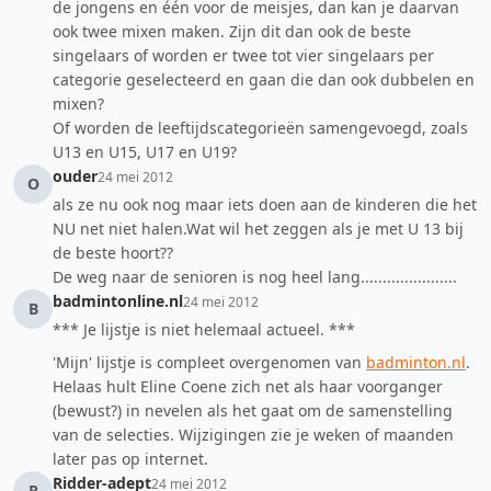
de jongens en één voor de meisjes, dan kan je daarvan
ook twee mixen maken. Zijn dit dan ook de beste
singelaars of worden er twee tot vier singelaars per
categorie geselecteerd en gaan die dan ook dubbelen en
mixen?
Of worden de leeftijdscategorieën samengevoegd, zoals
U13 en U15, U17 en U19?
ouder
24 mei 2012
O
als ze nu ook nog maar iets doen aan de kinderen die het
NU net niet halen.Wat wil het zeggen als je met U 13 bij
de beste hoort??
De weg naar de senioren is nog heel lang......................
badmintonline.nl
24 mei 2012
B
*** Je lijstje is niet helemaal actueel. ***
'Mijn' lijstje is compleet overgenomen van
badminton.nl
.
Helaas hult Eline Coene zich net als haar voorganger
(bewust?) in nevelen als het gaat om de samenstelling
van de selecties. Wijzigingen zie je weken of maanden
later pas op internet.
Ridder-adept
24 mei 2012
R