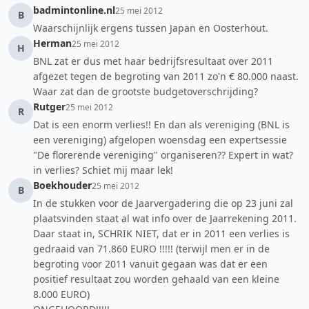
badmintonline.nl
25 mei 2012
B
Waarschijnlijk ergens tussen Japan en Oosterhout.
Herman
25 mei 2012
H
BNL zat er dus met haar bedrijfsresultaat over 2011
afgezet tegen de begroting van 2011 zo'n € 80.000 naast.
Waar zat dan de grootste budgetoverschrijding?
Rutger
25 mei 2012
R
Dat is een enorm verlies!! En dan als vereniging (BNL is
een vereniging) afgelopen woensdag een expertsessie
"De florerende vereniging" organiseren?? Expert in wat?
in verlies? Schiet mij maar lek!
Boekhouder
25 mei 2012
B
In de stukken voor de Jaarvergadering die op 23 juni zal
plaatsvinden staat al wat info over de Jaarrekening 2011.
Daar staat in, SCHRIK NIET, dat er in 2011 een verlies is
gedraaid van 71.860 EURO !!!!! (terwijl men er in de
begroting voor 2011 vanuit gegaan was dat er een
positief resultaat zou worden gehaald van een kleine
8.000 EURO)