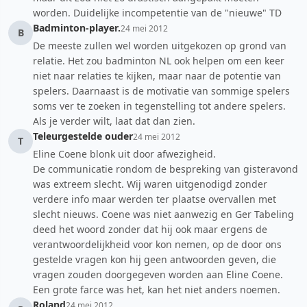
worden. Duidelijke incompetentie van de "nieuwe" TD
Badminton-player.
24 mei 2012
B
De meeste zullen wel worden uitgekozen op grond van
relatie. Het zou badminton NL ook helpen om een keer
niet naar relaties te kijken, maar naar de potentie van
spelers. Daarnaast is de motivatie van sommige spelers
soms ver te zoeken in tegenstelling tot andere spelers.
Als je verder wilt, laat dat dan zien.
Teleurgestelde ouder
24 mei 2012
T
Eline Coene blonk uit door afwezigheid.
De communicatie rondom de bespreking van gisteravond
was extreem slecht. Wij waren uitgenodigd zonder
verdere info maar werden ter plaatse overvallen met
slecht nieuws. Coene was niet aanwezig en Ger Tabeling
deed het woord zonder dat hij ook maar ergens de
verantwoordelijkheid voor kon nemen, op de door ons
gestelde vragen kon hij geen antwoorden geven, die
vragen zouden doorgegeven worden aan Eline Coene.
Een grote farce was het, kan het niet anders noemen.
Roland
24 mei 2012