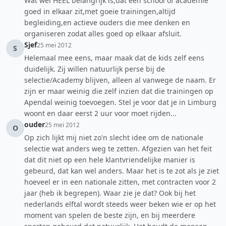
Wat wel HEEL belangrijk is,dat een school of academie
goed in elkaar zit,met goeie trainingen,altijd
begleiding,en actieve ouders die mee denken en
organiseren zodat alles goed op elkaar afsluit.
Sjef
25 mei 2012
S
Helemaal mee eens, maar maak dat de kids zelf eens
duidelijk. Zij willen natuurlijk perse bij de
selectie/Academy blijven, alleen al vanwege de naam. Er
zijn er maar weinig die zelf inzien dat die trainingen op
Apendal weinig toevoegen. Stel je voor dat je in Limburg
woont en daar eerst 2 uur voor moet rijden...
ouder
25 mei 2012
O
Op zich lijkt mij niet zo'n slecht idee om de nationale
selectie wat anders weg te zetten. Afgezien van het feit
dat dit niet op een hele klantvriendelijke manier is
gebeurd, dat kan wel anders. Maar het is te zot als je ziet
hoeveel er in een nationale zitten, met contracten voor 2
jaar (heb ik begrepen). Waar zie je dat? Ook bij het
nederlands elftal wordt steeds weer beken wie er op het
moment van spelen de beste zijn, en bij meerdere