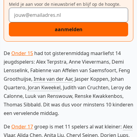
Meld je aan voor de nieuwsbrief en blijf op de hoogte.
E-mailadres
aanmelden
De
Onder 15
had tot gisterenmiddag maarliefst 14
jeugdspelers: Alex Terpstra, Anne Vievermans, Demi
Lensselink, Fabienne van Affelen van Saemsfoort, Feng
Groothuijse,
Imke van der Aar
, Jasper Koppen, Johan
Quartero,
Joran Kweekel
, Judith van Cruchten, Leroy de
Calonne, Luuk van Renswouw, Renske Kwakkenbos,
Thomas Sibbald. Dit was dus voor minstens 10 kinderen
een vervelende middag.
De
Onder 17
groep is met 11 spelers al wat kleiner:
Alex
Vlaar
,
Alida Chen
, Anita Liu,
Cheryl Seinen
, Dorien Lups,