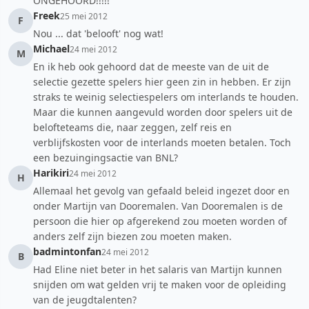
ONGEHOORD!!!!!
Freek
25 mei 2012
F
Nou ... dat 'belooft' nog wat!
Michael
24 mei 2012
M
En ik heb ook gehoord dat de meeste van de uit de
selectie gezette spelers hier geen zin in hebben. Er zijn
straks te weinig selectiespelers om interlands te houden.
Maar die kunnen aangevuld worden door spelers uit de
belofteteams die, naar zeggen, zelf reis en
verblijfskosten voor de interlands moeten betalen. Toch
een bezuingingsactie van BNL?
Harikiri
24 mei 2012
H
Allemaal het gevolg van gefaald beleid ingezet door en
onder Martijn van Dooremalen. Van Dooremalen is de
persoon die hier op afgerekend zou moeten worden of
anders zelf zijn biezen zou moeten maken.
badmintonfan
24 mei 2012
B
Had Eline niet beter in het salaris van Martijn kunnen
snijden om wat gelden vrij te maken voor de opleiding
van de jeugdtalenten?