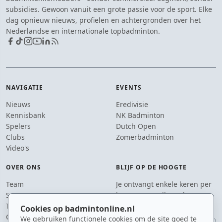
subsidies. Gewoon vanuit een grote passie voor de sport. Elke
dag opnieuw nieuws, profielen en achtergronden over het
Nederlandse en internationale topbadminton.
NAVIGATIE
EVENTS
Nieuws
Eredivisie
Kennisbank
NK Badminton
Spelers
Dutch Open
Clubs
Zomerbadminton
Video's
OVER ONS
BLIJF OP DE HOOGTE
Team
Je ontvangt enkele keren per
Supporters
jaar een e-mail met het
Tip de redactie
laatste badmintonnieuws.
Cookies op badmintonline.nl
Contact
We gebruiken functionele cookies om de site goed te