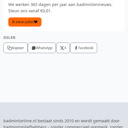
We werken 365 dagen per jaar aan badmintonnieuws.
Steun ons vanaf €0,01.
Ik steun jullie!
DELEN
Kopieer
WhatsApp
X
Facebook
badmintonline.nl bestaat sinds 2010 en wordt gemaakt door
badmintonliefhebbers - zonder commercieel oogmerk, zonder